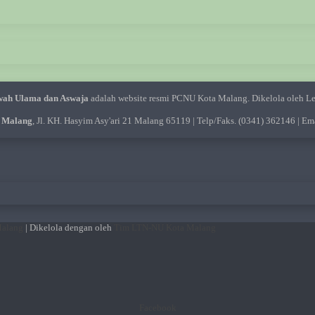
ah Ulama dan Aswaja
adalah website resmi PCNU Kota Malang. Dikelola oleh L
 Malang
, Jl. KH. Hasyim Asy'ari 21 Malang 65119 | Telp/Faks. (0341) 362146 | Em
Malang
| Dikelola dengan
oleh
Tim LTN-NU Kota Malang
Facebook