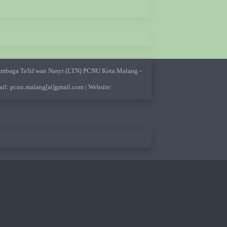
embaga Ta'lif wan Nasyr (LTN) PCNU Kota Malang -
ail: pcnu.malang[at]gmail.com | Website: