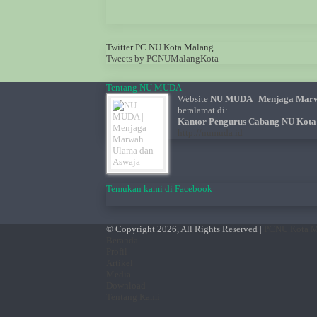
Twitter PC NU Kota Malang
Tweets by PCNUMalangKota
Tentang NU MUDA
Website
NU MUDA | Menjaga Marw
beralamat di:
Kantor Pengurus Cabang NU Kota
http://numuda.id
Temukan kami di Facebook
© Copyright 2026, All Rights Reserved |
PCNU Kota 
Beranda
Profil
Artikel
Media
Download
Tentang Kami