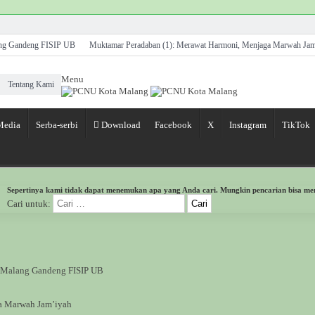
ang Gandeng FISIP UB
Muktamar Peradaban (1): Merawat Harmoni, Menjaga Marwah Jam
t Daya Saing UMKM Binaan
HM. Yahya Sugeng: Kader NU Harus Berilmu, Berakhlak, Be
Menu
Tentang Kami
, Dinilai Konsisten Bangun Kepedulian Sosial dan Generasi Berkarakter
sempatan Menjadi Pemimpin Besar seperti Rasulullah SAW
Media
Serba-serbi
Download
Facebook
X
Instagram
TikTok
Kota Malang Ajak Perkuat Kolaborasi Kebaikan
kan Kebahagiaan bagi Ratusan Anak Yatim
Ketua LPP NU Kota Malang Temukan Empat 
dmah
Sepertinya kami tidak dapat menemukan apa yang Anda cari. Mungkin pencarian bisa m
Cari untuk:
a Malang Gandeng FISIP UB
a Marwah Jam’iyah