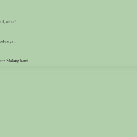
f, wakaf...
eluarga...
en Malang kami...