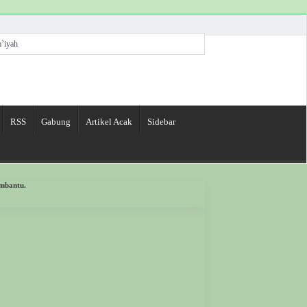
’iyah
rorganisasi, dan Berkhidmah
RSS
Gabung
Artikel Acak
Sidebar
Spesies Baru Kumbang
embantu.