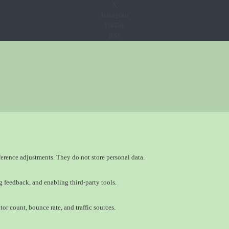
X
Instagram
TikTok
RSS
eference adjustments. They do not store personal data.
g feedback, and enabling third-party tools.
tor count, bounce rate, and traffic sources.