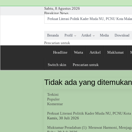
Sabtu, 8 Agustus 2026
Breaking News
Perkuat Literasi Politik Kader Muda NU, PCNU Kota Mal
Hadapi Era Digital, PD BKMM-DMI Kota Malang Perkua
Beranda
Profil
Artikel
Media
Download
Wali Kota Malang Apresiasi NU CARE-LAZISNU Kota Malang
Pencarian untuk
Rais Syuriah PCNU Kota Malang: Anak Yatim Memiliki Ke
Headline
Warta
Artikel
Maklumat
Merawat Harapan Anak Yatim, Manajer NU Care-LAZISNU 
Festival Muharram NU Care-LAZISNU Kota Malang, Hadir
Switch skin
Pencarian untuk
Denyut Nadi NU: Membela Kontestasi sebagai Wujud Khi
Tidak ada yang ditemukan
Terkini
Populer
Komentar
Perkuat Literasi Politik Kader Muda NU, PCNU Kot
Kamis, 30 Juli 2026
Muktamar Peradaban (1): Merawat Harmoni, Menjag