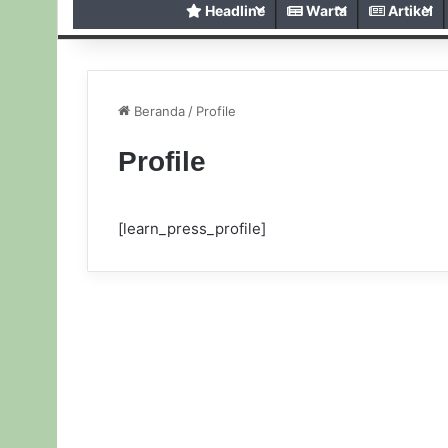
Headline
Warta
Artikel
Beranda
/
Profile
Profile
[learn_press_profile]