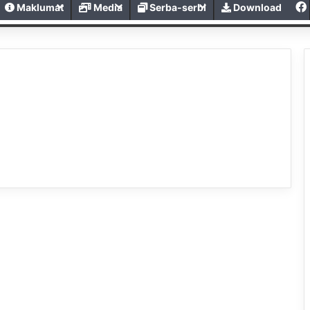
Maklumat
Media
Serba-serbi
Download