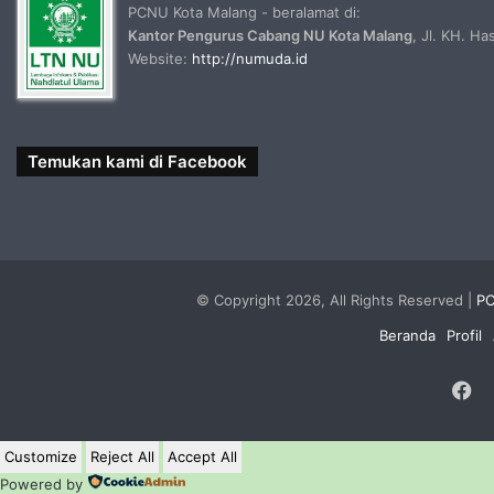
PCNU Kota Malang - beralamat di:
Kantor Pengurus Cabang NU Kota Malang
, Jl. KH. H
Website:
http://numuda.id
Temukan kami di Facebook
© Copyright 2026, All Rights Reserved |
PC
Beranda
Profil
F
Customize
Reject All
Accept All
Powered by