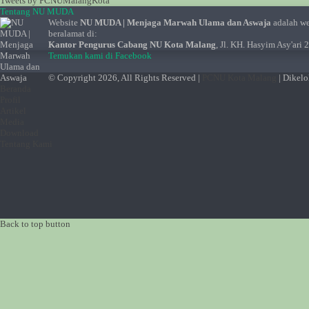
Tweets by PCNUMalangKota
Tentang NU MUDA
Website
NU MUDA | Menjaga Marwah Ulama dan Aswaja
adalah w
beralamat di:
Kantor Pengurus Cabang NU Kota Malang
, Jl. KH. Hasyim Asy'ari
Temukan kami di Facebook
© Copyright 2026, All Rights Reserved |
PCNU Kota Malang
| Dikel
Beranda
Profil
Artikel
Media
Download
Tentang Kami
Back to top button