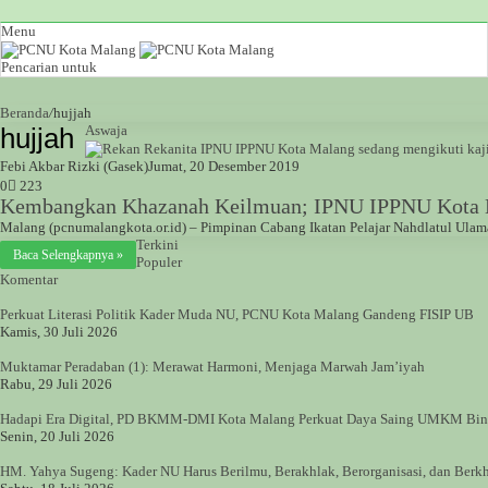
Menu
Pencarian untuk
Beranda
/
hujjah
hujjah
Aswaja
Febi Akbar Rizki (Gasek)
Jumat, 20 Desember 2019
0
223
Kembangkan Khazanah Keilmuan; IPNU IPPNU Kota M
Malang (pcnumalangkota.or.id) – Pimpinan Cabang Ikatan Pelajar Nahdlatul Ula
Terkini
Baca Selengkapnya »
Populer
Komentar
Perkuat Literasi Politik Kader Muda NU, PCNU Kota Malang Gandeng FISIP UB
Kamis, 30 Juli 2026
Muktamar Peradaban (1): Merawat Harmoni, Menjaga Marwah Jam’iyah
Rabu, 29 Juli 2026
Hadapi Era Digital, PD BKMM-DMI Kota Malang Perkuat Daya Saing UMKM Bi
Senin, 20 Juli 2026
HM. Yahya Sugeng: Kader NU Harus Berilmu, Berakhlak, Berorganisasi, dan Ber