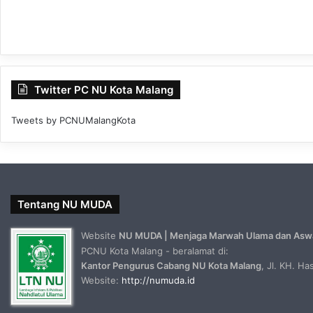
Twitter PC NU Kota Malang
Tweets by PCNUMalangKota
Tentang NU MUDA
Website
NU MUDA | Menjaga Marwah Ulama dan Asw
PCNU Kota Malang - beralamat di:
Kantor Pengurus Cabang NU Kota Malang
, Jl. KH. H
Website:
http://numuda.id