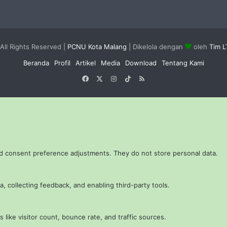
All Rights Reserved |
PCNU Kota Malang
| Dikelola dengan
oleh
Tim 
Beranda
Profil
Artikel
Media
Download
Tentang Kami
Facebook
X
Instagram
TikTok
RSS
and consent preference adjustments. They do not store personal data.
, collecting feedback, and enabling third-party tools.
s like visitor count, bounce rate, and traffic sources.