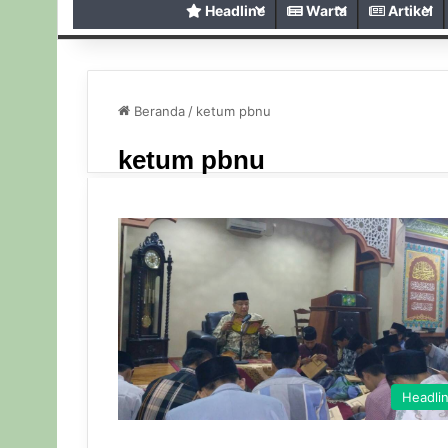
Headline
Warta
Artikel
Beranda
/
ketum pbnu
ketum pbnu
Headli