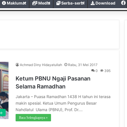
Maklumat
Media
Serba-serbi
Download
Achmad Diny Hidayatullah
Rabu, 31 Mei 2017
0
395
Ketum PBNU Ngaji Pasanan
Selama Ramadhan
Jakarta – Puasa Ramadhan 1438 H tahun ini terasa
makin spesial. Ketua Umum Pengurus Besar
Nahdlatul Ulama (PBNU), Prof. Dr.…
ne
Baca Selengkapnya »