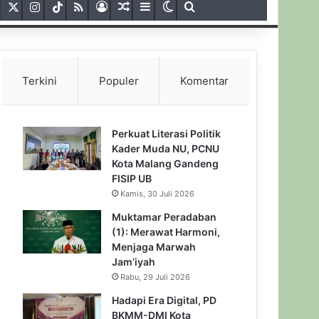
Facebook
X
Instagram
TikTok
RSS
Gabung
Artikel Acak
Sidebar
Switch skin
Pencarian untuk
Terkini
Populer
Komentar
Perkuat Literasi Politik
Kader Muda NU, PCNU
Kota Malang Gandeng
FISIP UB
Kamis, 30 Juli 2026
Muktamar Peradaban
(1): Merawat Harmoni,
Menjaga Marwah
Jam’iyah
Rabu, 29 Juli 2026
Hadapi Era Digital, PD
BKMM-DMI Kota