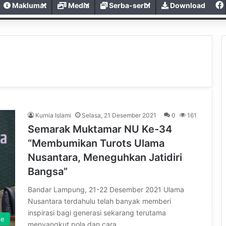
Maklumat
Media
Serba-serbi
Download
Kurnia Islami
Selasa, 21 Desember 2021
0
161
Semarak Muktamar NU Ke-34
“Membumikan Turots Ulama
Nusantara, Meneguhkan Jatidiri
Bangsa”
Bandar Lampung, 21-22 Desember 2021 Ulama
Nusantara terdahulu telah banyak memberi
inspirasi bagi generasi sekarang terutama
ne
menyangkut pola dan cara…