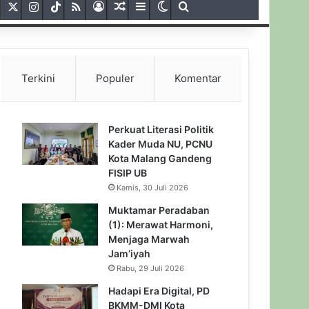
Facebook
X
Instagram
TikTok
RSS
Gabung
Artikel Acak
Sidebar
Switch skin
Pencarian untuk
Terkini
Populer
Komentar
Perkuat Literasi Politik
Kader Muda NU, PCNU
Kota Malang Gandeng
FISIP UB
Kamis, 30 Juli 2026
Muktamar Peradaban
(1): Merawat Harmoni,
Menjaga Marwah
Jam’iyah
Rabu, 29 Juli 2026
Hadapi Era Digital, PD
BKMM-DMI Kota