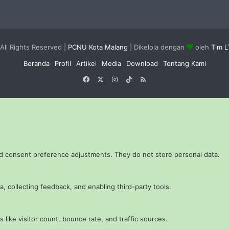
All Rights Reserved |
PCNU Kota Malang
| Dikelola dengan
oleh
Tim 
Beranda
Profil
Artikel
Media
Download
Tentang Kami
Facebook
X
Instagram
TikTok
RSS
and consent preference adjustments. They do not store personal data.
, collecting feedback, and enabling third-party tools.
s like visitor count, bounce rate, and traffic sources.