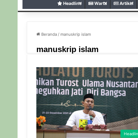
Headline
Warta
Artikel
Beranda
/
manuskrip islam
manuskrip islam
Headli