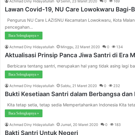
Achmad Diny Hidayatullah
Senin, 23 Maret 2020
0
169
Lawan Covid-19, NU Care Lowokwaru Bagi-Ba
Pengurus NU Care LAZISNU Kecamatan Lowokwaru, Kota Malang, 
pencegahan…
Baca Selengkapnya »
Achmad Diny Hidayatullah
Minggu, 22 Maret 2020
0
134
Aktualisasi Prinsip Panca Jiwa Santri di Era Mi
Berbicara tentang santri, merupakan hal yang tidak asing lagi b
Baca Selengkapnya »
Achmad Diny Hidayatullah
Sabtu, 21 Maret 2020
0
232
Bukti Kesetiaan Santri dalam Berbangsa dan
Kita tetap setia, tetap sedia Mempertahankan Indonesia Kita te
Baca Selengkapnya »
Achmad Diny Hidayatullah
Jumat, 20 Maret 2020
0
183
Bakti Santri Untuk Negeri