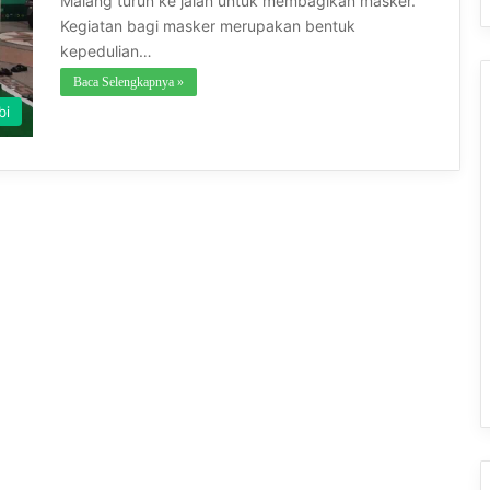
Malang turun ke jalan untuk membagikan masker.
Kegiatan bagi masker merupakan bentuk
kepedulian…
Baca Selengkapnya »
bi