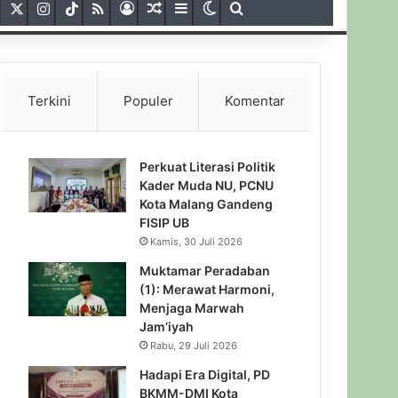
Facebook
X
Instagram
TikTok
RSS
Gabung
Artikel Acak
Sidebar
Switch skin
Pencarian untuk
Terkini
Populer
Komentar
Perkuat Literasi Politik
Kader Muda NU, PCNU
Kota Malang Gandeng
FISIP UB
Kamis, 30 Juli 2026
Muktamar Peradaban
(1): Merawat Harmoni,
Menjaga Marwah
Jam’iyah
Rabu, 29 Juli 2026
Hadapi Era Digital, PD
BKMM-DMI Kota