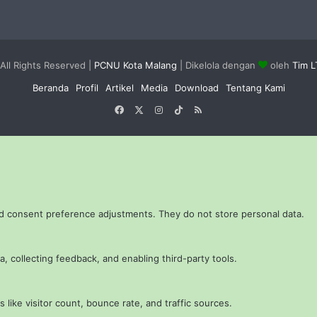
All Rights Reserved |
PCNU Kota Malang
| Dikelola dengan
oleh
Tim 
Beranda
Profil
Artikel
Media
Download
Tentang Kami
Facebook
X
Instagram
TikTok
RSS
and consent preference adjustments. They do not store personal data.
, collecting feedback, and enabling third-party tools.
s like visitor count, bounce rate, and traffic sources.