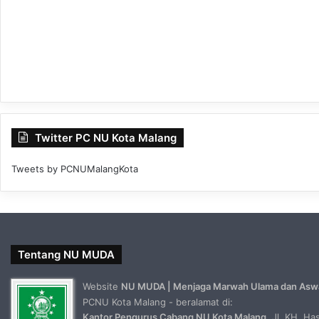
Twitter PC NU Kota Malang
Tweets by PCNUMalangKota
Tentang NU MUDA
Website
NU MUDA | Menjaga Marwah Ulama dan Asw
PCNU Kota Malang - beralamat di:
Kantor Pengurus Cabang NU Kota Malang
, Jl. KH. H