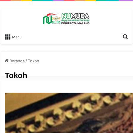
P
Menu
Beranda
/
Tokoh
Tokoh