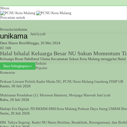
Menu
Pencarian untuk
Beranda
/
unikama
unikama
Jam'iyyah
Dani Maroe Beni
Minggu, 26 Mei 2024
0
169
Halal bihalal Keluarga Besar NU Sukun Momentum T
Keluarga Besar Nahdlatul Ulama Kecamatan Sukun Kota Malang menggelar Halal Bi
Terkini
Baca Selengkapnya »
Populer
Komentar
Perkuat Literasi Politik Kader Muda NU, PCNU Kota Malang Gandeng FISIP UB
Kamis, 30 Juli 2026
Muktamar Peradaban (1): Merawat Harmoni, Menjaga Marwah Jam’iyah
Rabu, 29 Juli 2026
Hadapi Era Digital, PD BKMM-DMI Kota Malang Perkuat Daya Saing UMKM Bi
Senin, 20 Juli 2026
HM. Yahya Sugeng: Kader NU Harus Berilmu, Berakhlak, Berorganisasi, dan Ber
Sabtu, 18 Juli 2026