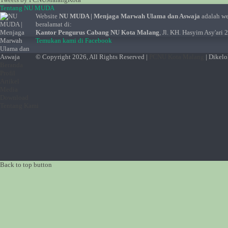
Tentang NU MUDA
Website
NU MUDA | Menjaga Marwah Ulama dan Aswaja
adalah w
beralamat di:
Kantor Pengurus Cabang NU Kota Malang
, Jl. KH. Hasyim Asy'ari
Temukan kami di Facebook
© Copyright 2026, All Rights Reserved |
PCNU Kota Malang
| Dikel
Beranda
Profil
Artikel
Media
Download
Tentang Kami
Back to top button