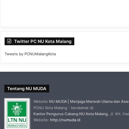
Twitter PC NU Kota Malang
Tweets by PCNUMalangKota
Tentang NU MUDA
Website
NU MUDA | Menjaga Marwah Ulama dan Asw
PCNU Kota Malang - beralamat di:
Kantor Pengurus Cabang NU Kota Malang
, Jl. KH. H
Website:
http://numuda.id