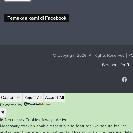
Temukan kami di Facebook
© Copyright 2026, All Rights Reserved |
PC
Beranda
Profil
F
Customize
Reject All
Accept All
Powered by
✖
►
Necessary Cookies
Always Active
Necessary cookies enable essential site features like secure log-ins
and consent preference adjustments. They do not store personal data.