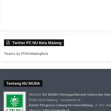
Twitter PC NU Kota Malang
Tweets by PCNUMalangKota
Tentang NU MUDA
Website
NU MUDA | Menjaga Marwah Ulama dan Asw
PCNU Kota Malang - beralamat di:
Kantor Pengurus Cabang NU Kota Malang
, Jl. KH. H
Website:
http://numuda.id