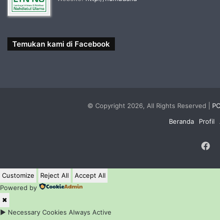
Temukan kami di Facebook
© Copyright 2026, All Rights Reserved |
PC
Beranda
Profil
F
Customize
Reject All
Accept All
Powered by
✖
►
Necessary Cookies
Always Active