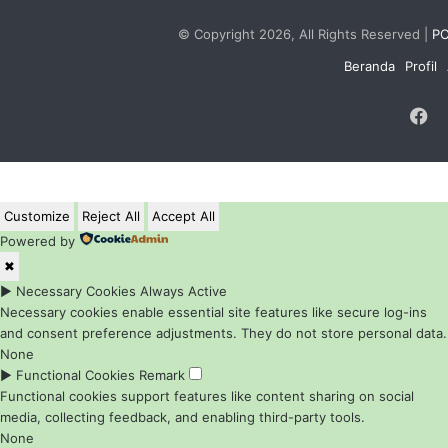
© Copyright 2026, All Rights Reserved |
PC
Beranda
Profil
F
Customize
Reject All
Accept All
Powered by
✖
►
Necessary Cookies
Always Active
Necessary cookies enable essential site features like secure log-ins
and consent preference adjustments. They do not store personal data.
None
►
Functional Cookies
Remark
Functional cookies support features like content sharing on social
media, collecting feedback, and enabling third-party tools.
None