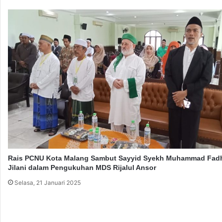
a
P
l
r
u
e
i
s
P
i
e
d
m
e
b
n
a
R
c
I
a
a
n
S
h
a
Rais PCNU Kota Malang Sambut Sayyid Syekh Muhammad Fadhi
Jilani dalam Pengukuhan MDS Rijalul Ansor
l
a
Selasa, 21 Januari 2025
w
a
t
N