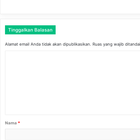
a
r
i
y
Tinggalkan Balasan
a
h
Alamat email Anda tidak akan dipublikasikan.
Ruas yang wajib ditanda
K
o
m
e
n
t
a
r
Nama
*
*