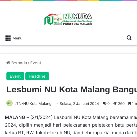
P
Menu
Beranda
/
Event
Event
Headline
Lesbumi NU Kota Malang Bang
LTN-NU Kota Malang
Selasa, 2 Januari 2024
0
260
1 
MALANG
– (2/1/2024) Lesbumi NU Kota Malang bersama masy
2024, dipilih menjadi hari pelaksanaan peletakan batu per
ketua RT, RW, tokoh-tokoh NU, dan beberapa kiai muda dari 