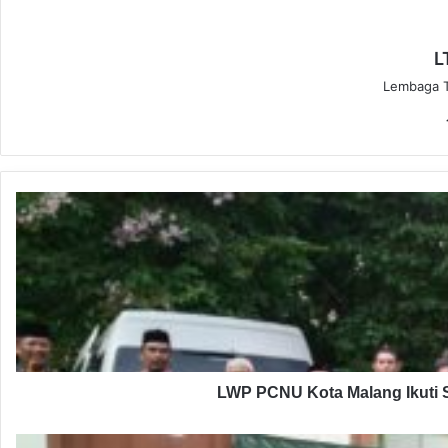
L
Lembaga T
L
W
P
P
C
N
U
K
o
t
LWP PCNU Kota Malang Ikuti S
a
M
P