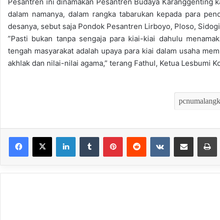
Pesantren ini dinamakan Pesantren Budaya Karanggenting ka
dalam namanya, dalam rangka tabarukan kepada para pend
desanya, sebut saja Pondok Pesantren Lirboyo, Ploso, Sidogi
”Pasti bukan tanpa sengaja para kiai-kiai dahulu menama
tengah masyarakat adalah upaya para kiai dalam usaha me
akhlak dan nilai-nilai agama,” terang Fathul, Ketua Lesbumi K
LinkedIn
Tumblr
Pinterest
Reddit
VKontakte
Bagikan melalui Email
Mencet