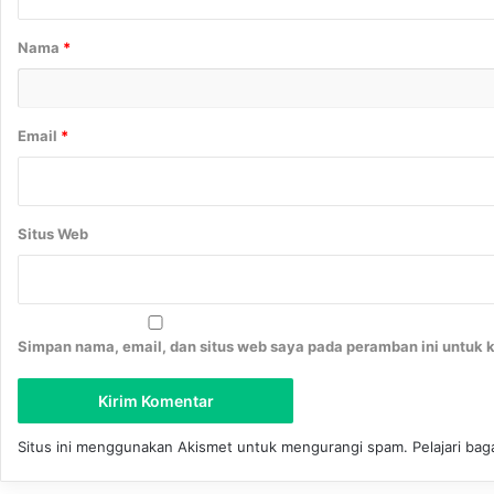
a
r
Nama
*
*
Email
*
Situs Web
Simpan nama, email, dan situs web saya pada peramban ini untuk 
Situs ini menggunakan Akismet untuk mengurangi spam.
Pelajari ba