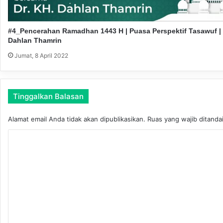
d
g
h
a
a
j
#4_Pencerahan Ramadhan 1443 H | Puasa Perspektif Tasawuf | 
n
i
Dahlan Thamrin
a
Jumat, 8 April 2022
n
M
i
l
Tinggalkan Balasan
e
n
Alamat email Anda tidak akan dipublikasikan.
Ruas yang wajib ditanda
i
a
K
l
o
m
e
n
t