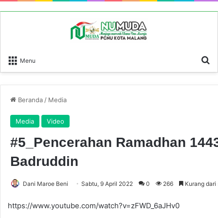
P
Menu
Beranda
/
Media
Media
Video
#5_Pencerahan Ramadhan 1443 
Badruddin
Dani Maroe Beni
Sabtu, 9 April 2022
0
266
Kurang dari
https://www.youtube.com/watch?v=zFWD_6aJHv0