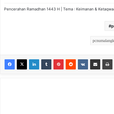
Pencerahan Ramadhan 1443 H | Tema : Keimanan & Ketaqwaa
p
LinkedIn
Tumblr
Pinterest
Reddit
VKontakte
Bagikan melalui Email
Mencet