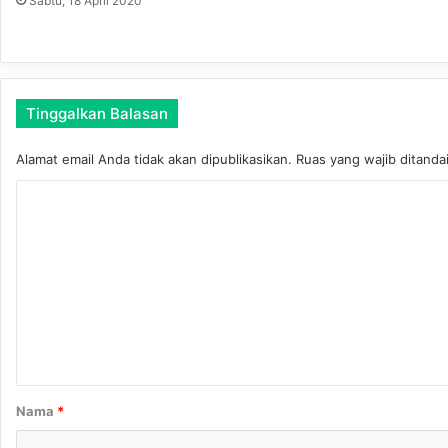
Sabtu, 18 April 2020
Tinggalkan Balasan
Alamat email Anda tidak akan dipublikasikan.
Ruas yang wajib ditanda
K
o
m
e
n
t
a
r
Nama
*
*