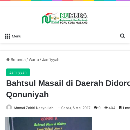
P
Menu
Beranda
/
Warta
/
Jam'iyyah
Jam'iyyah
Bahtsul Masail di Daerah Dido
Qonuniyah
Ahmad Zakki Nasyrullah
Sabtu, 6 Mei 2017
0
404
1 me