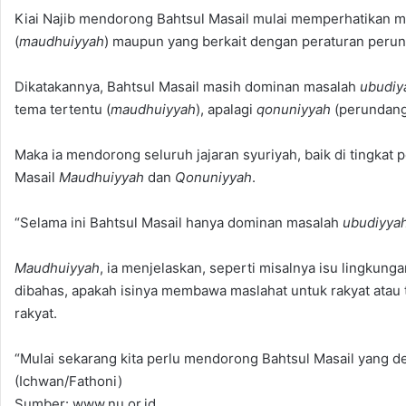
Kiai Najib mendorong Bahtsul Masail mulai memperhatikan mas
(
maudhuiyyah
) maupun yang berkait dengan peraturan peru
Dikatakannya, Bahtsul Masail masih dominan masalah
ubudiy
tema tertentu (
maudhuiyyah
), apalagi
qonuniyyah
(perundang
Maka ia mendorong seluruh jajaran syuriyah, baik di tingka
Masail
Maudhuiyyah
dan
Qonuniyyah
.
“Selama ini Bahtsul Masail hanya dominan masalah
ubudiyya
Maudhuiyyah
, ia menjelaskan, seperti misalnya isu lingkun
dibahas, apakah isinya membawa maslahat untuk rakyat atau t
rakyat.
“Mulai sekarang kita perlu mendorong Bahtsul Masail yang d
(Ichwan/Fathoni)
Sumber: www.nu.or.id