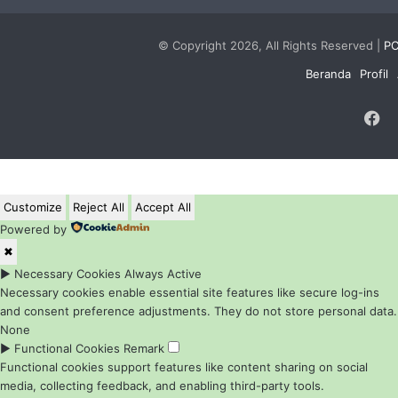
© Copyright 2026, All Rights Reserved |
PC
Beranda
Profil
F
Customize
Reject All
Accept All
Powered by
✖
►
Necessary Cookies
Always Active
Necessary cookies enable essential site features like secure log-ins
and consent preference adjustments. They do not store personal data.
None
►
Functional Cookies
Remark
Functional cookies support features like content sharing on social
media, collecting feedback, and enabling third-party tools.