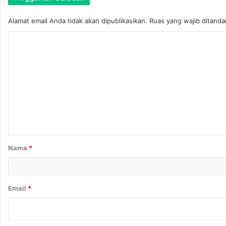
Alamat email Anda tidak akan dipublikasikan.
Ruas yang wajib ditanda
K
o
m
e
n
t
a
r
Nama
*
*
Email
*