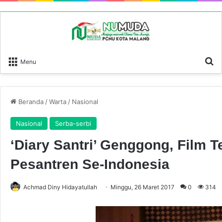
P
Menu
Beranda
/
Warta
/
Nasional
Nasional
Serba-serbi
‘Diary Santri’ Genggong, Film 
Pesantren Se-Indonesia
Achmad Diny Hidayatullah
Minggu, 26 Maret 2017
0
314