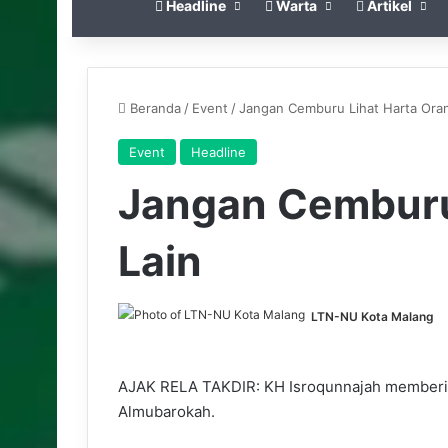
Headline
Warta
Artikel
Beranda
/
Event
/
Jangan Cemburu Lihat Harta Oran
Event
Headline
Jangan Cemburu
Lain
LTN-NU Kota Malang
AJAK RELA TAKDIR: KH Isroqunnajah memberi t
Almubarokah.