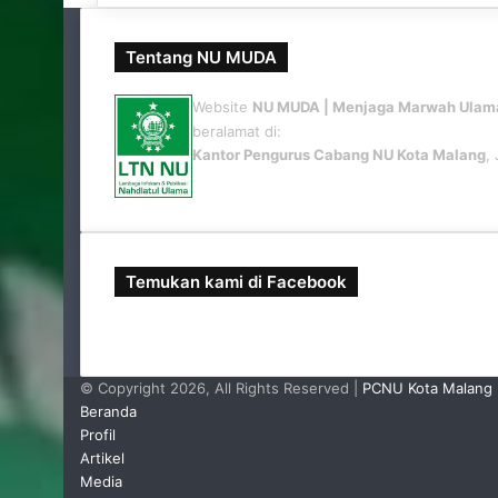
Tentang NU MUDA
Website
NU MUDA | Menjaga Marwah Ulam
beralamat di:
Kantor Pengurus Cabang NU Kota Malang
,
http://numuda.id
Temukan kami di Facebook
© Copyright 2026, All Rights Reserved |
PCNU Kota Malang
Beranda
Profil
Artikel
Media