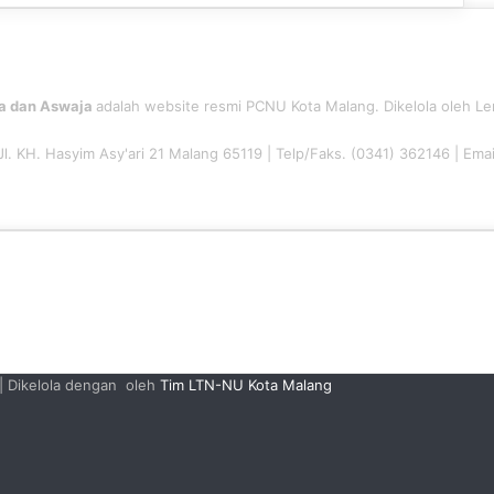
a dan Aswaja
adalah website resmi PCNU Kota Malang. Dikelola oleh L
 Jl. KH. Hasyim Asy'ari 21 Malang 65119 | Telp/Faks. (0341) 362146 | Ema
| Dikelola dengan
oleh
Tim LTN-NU Kota Malang