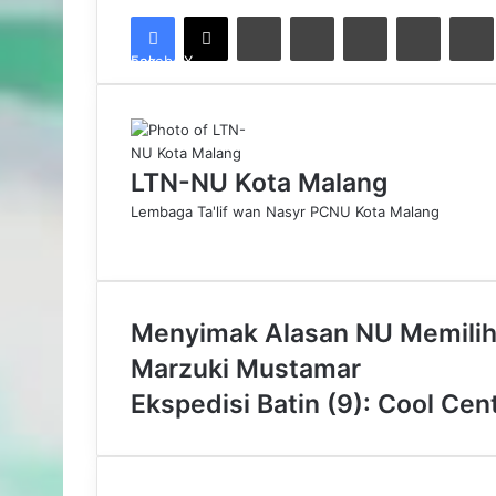
LinkedIn
Tumblr
Pinterest
Reddit
VK
Facebook
X
LTN-NU Kota Malang
Lembaga Ta'lif wan Nasyr PCNU Kota Malang
Menyimak Alasan NU Memilih 
Marzuki Mustamar
Ekspedisi Batin (9): Cool Cen