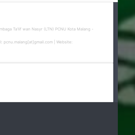
embaga Ta'lif wan Nasyr (LTN) PCNU Kota Malang -
il: pcnu.malang[at]gmail.com | Website: