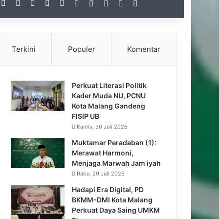
Facebook
X
Instagram
TikTok
RSS
Gabung
Artikel Acak
Sidebar
Switch skin
Pencarian untuk
Terkini
Populer
Komentar
Perkuat Literasi Politik
Kader Muda NU, PCNU
Kota Malang Gandeng
FISIP UB
Kamis, 30 Juli 2026
Muktamar Peradaban (1):
Merawat Harmoni,
Menjaga Marwah Jam’iyah
Rabu, 29 Juli 2026
Hadapi Era Digital, PD
BKMM-DMI Kota Malang
Perkuat Daya Saing UMKM