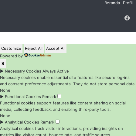
Beranda
Profil
F
Customize
Reject All
Accept All
Powered by
✖
►
Necessary Cookies
Always Active
Necessary cookies enable essential site features like secure log-ins
and consent preference adjustments. They do not store personal data.
None
►
Functional Cookies
Remark
Functional cookies support features like content sharing on social
media, collecting feedback, and enabling third-party tools.
None
►
Analytical Cookies
Remark
Analytical cookies track visitor interactions, providing insights on
metrics like visitor count, bounce rate, and traffic sources.