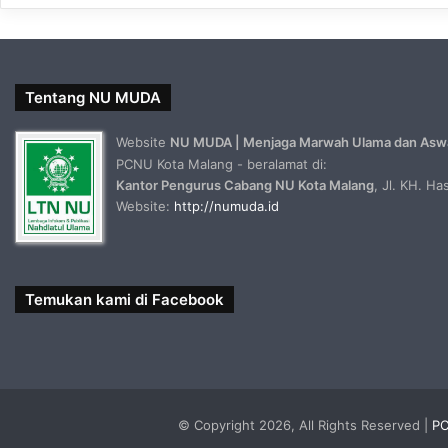
Tentang NU MUDA
Website
NU MUDA | Menjaga Marwah Ulama dan Asw
PCNU Kota Malang - beralamat di:
Kantor Pengurus Cabang NU Kota Malang
, Jl. KH. H
Website:
http://numuda.id
Temukan kami di Facebook
© Copyright 2026, All Rights Reserved |
PC