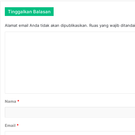
Tinggalkan Balasan
Alamat email Anda tidak akan dipublikasikan.
Ruas yang wajib ditanda
K
o
m
e
n
t
a
r
Nama
*
*
Email
*