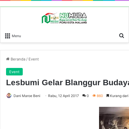
P
Menu
Beranda
/
Event
Event
Lesbumi Gelar Blanggur Buday
Dani Maroe Beni
Rabu, 12 April 2017
0
860
Kurang dari