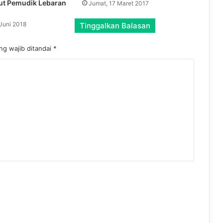
ut Pemudik Lebaran
Jumat, 17 Maret 2017
i
k
 Juni 2018
Tinggalkan Balasan
i
r
ng wajib ditandai
*