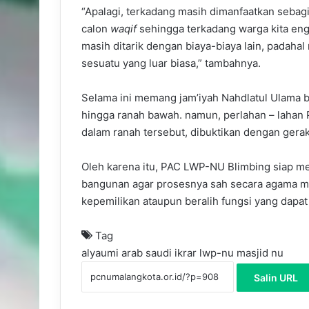
“Apalagi, terkadang masih dimanfaatkan sebag
calon
waqif
sehingga terkadang warga kita eng
masih ditarik dengan biaya-biaya lain, padah
sesuatu yang luar biasa,” tambahnya.
Selama ini memang jam’iyah Nahdlatul Ulama
hingga ranah bawah. namun, perlahan – lahan 
dalam ranah tersebut, dibuktikan dengan gerak
Oleh karena itu, PAC LWP-NU Blimbing siap m
bangunan agar prosesnya sah secara agama ma
kepemilikan ataupun beralih fungsi yang dapat
Tag
alyaumi
arab saudi
ikrar
lwp-nu
masjid nu
Salin URL