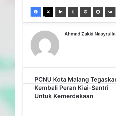
LinkedIn
Tumblr
Pinterest
Reddit
VK
Facebook
X
Ahmad Zakki Nasyrulla
P
PCNU Kota Malang Tegaska
C
Kembali Peran Kiai-Santri
N
U
Untuk Kemerdekaan
K
o
t