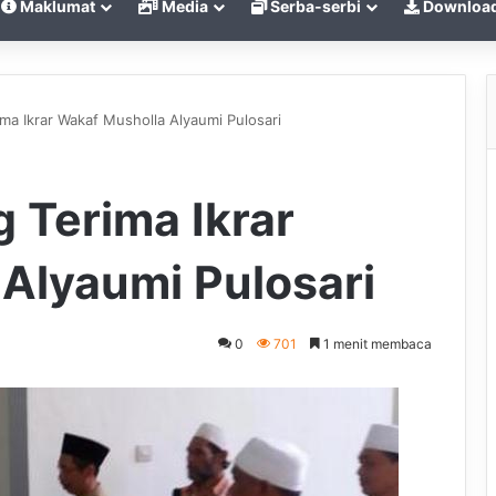
Maklumat
Media
Serba-serbi
Downloa
ma Ikrar Wakaf Musholla Alyaumi Pulosari
 Terima Ikrar
Alyaumi Pulosari
0
701
1 menit membaca