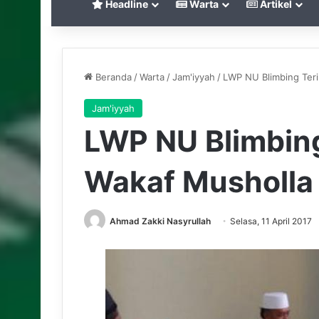
Headline
Warta
Artikel
Beranda
/
Warta
/
Jam'iyyah
/
LWP NU Blimbing Teri
Jam'iyyah
LWP NU Blimbing
Wakaf Musholla 
Ahmad Zakki Nasyrullah
Selasa, 11 April 2017