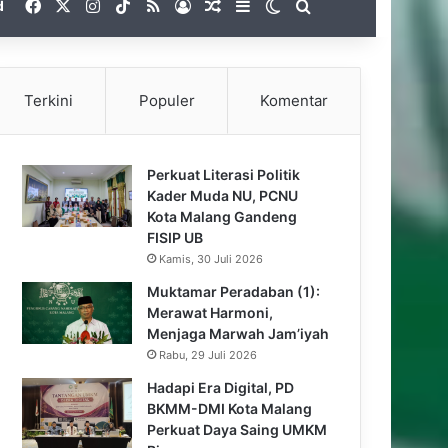
Facebook
X
Instagram
TikTok
RSS
Gabung
Artikel Acak
Sidebar
Switch skin
Pencarian untuk
d
Terkini
Populer
Komentar
Perkuat Literasi Politik
Kader Muda NU, PCNU
Kota Malang Gandeng
FISIP UB
Kamis, 30 Juli 2026
Muktamar Peradaban (1):
Merawat Harmoni,
Menjaga Marwah Jam’iyah
Rabu, 29 Juli 2026
Hadapi Era Digital, PD
BKMM-DMI Kota Malang
Perkuat Daya Saing UMKM