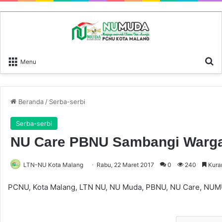
P
Menu
Beranda
/
Serba-serbi
Serba-serbi
NU Care PBNU Sambangi Warga
LTN-NU Kota Malang
Rabu, 22 Maret 2017
0
240
Kuran
PCNU, Kota Malang, LTN NU, NU Muda, PBNU, NU Care, N