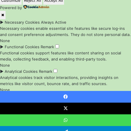
Customize
Reject All
Accept All
Powered by
✖
►
Necessary Cookies
Always Active
Necessary cookies enable essential site features like secure log-ins
and consent preference adjustments. They do not store personal data.
None
►
Functional Cookies
Remark
Functional cookies support features like content sharing on social
media, collecting feedback, and enabling third-party tools.
None
►
Analytical Cookies
Remark
Analytical cookies track visitor interactions, providing insights on
metrics like visitor count, bounce rate, and traffic sources.
None
►
Advertisement Cookies
Remark
Advertisement cookies deliver personalized ads based on your
Facebook
previous visits and analyze the effectiveness of ad campaigns.
X
None
Reject All
Save My Preferences
Accept All
WhatsApp
Powered by