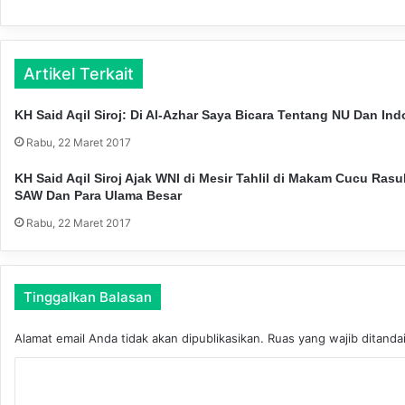
l
g
a
o
m
S
a
i
Artikel Terkait
K
l
o
a
KH Said Aqil Siroj: Di Al-Azhar Saya Bicara Tentang NU Dan In
t
t
a
Rabu, 22 Maret 2017
u
M
r
a
KH Said Aqil Siroj Ajak WNI di Mesir Tahlil di Makam Cucu Rasu
a
l
SAW Dan Para Ulama Besar
h
a
m
Rabu, 22 Maret 2017
n
i
g
k
J
e
a
Tinggalkan Balasan
P
l
C
i
N
Alamat email Anda tidak akan dipublikasikan.
Ruas yang wajib ditanda
n
U
K
K
K
e
o
o
r