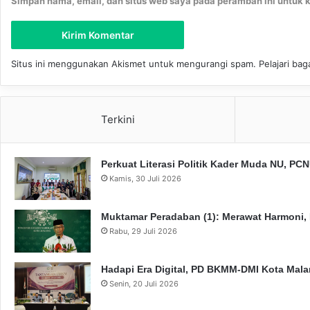
Simpan nama, email, dan situs web saya pada peramban ini untuk 
I
Situs ini menggunakan Akismet untuk mengurangi spam.
Pelajari ba
Terkini
Perkuat Literasi Politik Kader Muda NU, P
Kamis, 30 Juli 2026
Muktamar Peradaban (1): Merawat Harmoni,
Rabu, 29 Juli 2026
Hadapi Era Digital, PD BKMM-DMI Kota Mal
Senin, 20 Juli 2026