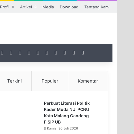
Profil
Artikel
Media
Download
Tentang Kami
Facebook
X
Instagram
TikTok
RSS
Gabung
Artikel Acak
Sidebar
Switch skin
Pencarian untuk
Terkini
Populer
Komentar
Perkuat Literasi Politik
Kader Muda NU, PCNU
Kota Malang Gandeng
FISIP UB
Kamis, 30 Juli 2026