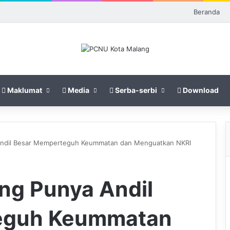
Beranda
Maklumat
Media
Serba-serbi
Download
ndil Besar Memperteguh Keummatan dan Menguatkan NKRI
ng Punya Andil
eguh Keummatan