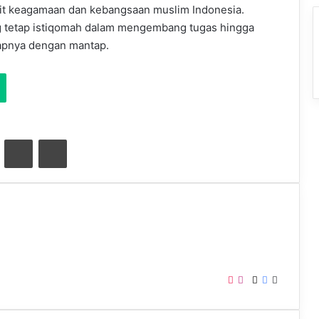
t keagamaan dan kebangsaan muslim Indonesia.
 tetap istiqomah dalam mengembang tugas hingga
rapnya dengan mantap.
ontakte
Bagikan melalui Email
Mencetak
T
I
Y
X
F
W
i
n
o
a
e
k
s
u
c
b