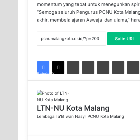
momentum yang tepat untuk meneguhkan spiri
“Semoga seluruh Pengurus PCNU Kota Malang
akhir, membela ajaran Aswaja dan ulama,” ha
Salin URL
LinkedIn
Tumblr
Pinterest
Reddit
VK
Facebook
X
LTN-NU Kota Malang
Lembaga Ta'lif wan Nasyr PCNU Kota Malang