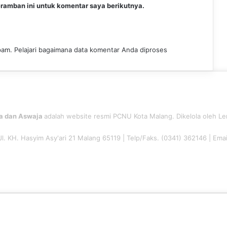
ramban ini untuk komentar saya berikutnya.
spam.
Pelajari bagaimana data komentar Anda diproses
a dan Aswaja
adalah website resmi PCNU Kota Malang. Dikelola oleh L
 Jl. KH. Hasyim Asy'ari 21 Malang 65119 | Telp/Faks. (0341) 362146 | Ema