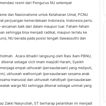
mendasi resmi dari Pengurus NU setempat
iotisme dan Nasionalisme untuk Ketahanan Umat, PCNU
l perjuangan kemerdekaan Indonesia. Indonesia perlu
man-ancaman baik dari dalam maupun luar. Faham-faham
an sehingga bisa menjadi radikal, maupun terlalu ke
unis, NU berada pada posisi tengah (tawassuth) dan
hidmah. Acara dihadiri langsung oleh Rais ‘Aam PBNU,
 dikenal sebagai cicit imam masjidil Haram, Syeikh
menjaga empat ukhuwah (persaudaraan) yang meliputi,
im), ukhuwah wathoniyah (persaudaraan sesama anak
sesama manusia) dan ukhuwah nahdliyah (persaudaraan
k watak warga NU sehingga dikenal sebagai ummat yang
 Zakki Nasyrullah, ST berharap pelantikan ini menjadi