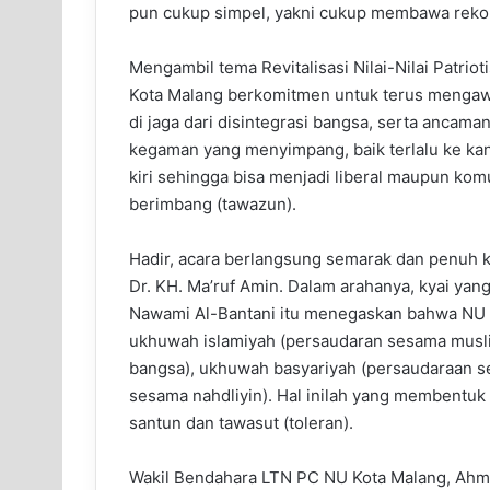
pun cukup simpel, yakni cukup membawa reko
Mengambil tema Revitalisasi Nilai-Nilai Patr
Kota Malang berkomitmen untuk terus mengawa
di jaga dari disintegrasi bangsa, serta anca
kegaman yang menyimpang, baik terlalu ke kan
kiri sehingga bisa menjadi liberal maupun kom
berimbang (tawazun).
Hadir, acara berlangsung semarak dan penuh k
Dr. KH. Ma’ruf Amin. Dalam arahanya, kyai yang
Nawami Al-Bantani itu menegaskan bahwa NU 
ukhuwah islamiyah (persaudaran sesama musl
bangsa), ukhuwah basyariyah (persaudaraan 
sesama nahdliyin). Hal inilah yang membentu
santun dan tawasut (toleran).
Wakil Bendahara LTN PC NU Kota Malang, Ahmaz