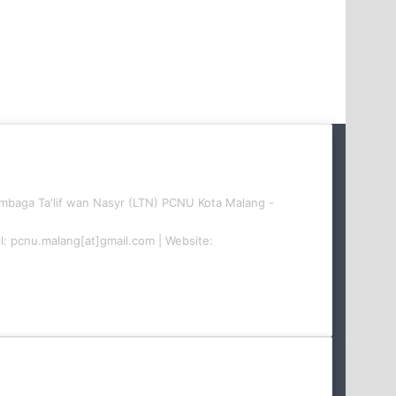
embaga Ta'lif wan Nasyr (LTN) PCNU Kota Malang -
il: pcnu.malang[at]gmail.com | Website: