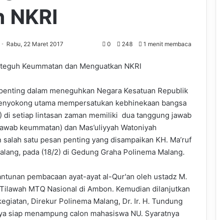
n NKRI
Rabu, 22 Maret 2017
0
248
1 menit membaca
rteguh Keummatan dan Menguatkan NKRI
penting dalam meneguhkan Negara Kesatuan Republik
i penyokong utama mempersatukan kebhinekaan bangsa
U) di setiap lintasan zaman memiliki dua tanggung jawab
g jawab keummatan) dan Mas’uliyyah Watoniyah
 salah satu pesan penting yang disampaikan KH. Ma’ruf
lang, pada (18/2) di Gedung Graha Polinema Malang.
antunan pembacaan ayat-ayat al-Qur'an oleh ustadz M.
 Tilawah MTQ Nasional di Ambon. Kemudian dilanjutkan
iatan, Direkur Polinema Malang, Dr. Ir. H. Tundung
nya siap menampung calon mahasiswa NU. Syaratnya