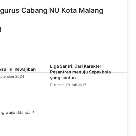
T
t
T
e
s
ngurus Cabang NU Kota Malang
o
a
u
b
i
k
g
b
o
t
r
e
o
e
H
a
k
m
Liga Santri; Dari Karakter
sul Ini Kewajiban
Pesantren menuju Sepakbola
eptember 2024
yang santun
Jumat, 28 Juli 2017
ng wajib ditandai
*