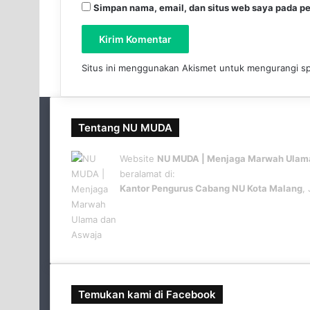
Simpan nama, email, dan situs web saya pada pe
Situs ini menggunakan Akismet untuk mengurangi 
Tentang NU MUDA
Website
NU MUDA | Menjaga Marwah Ulam
beralamat di:
Kantor Pengurus Cabang NU Kota Malang
,
http://numuda.id
Temukan kami di Facebook