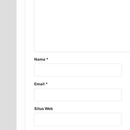
Nama
*
Email
*
Situs Web