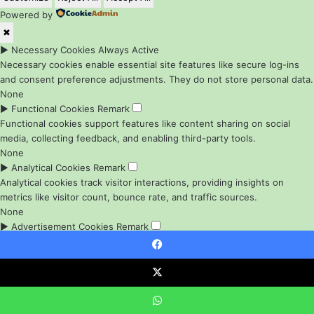
Powered by
✖
►
Necessary Cookies
Always Active
Necessary cookies enable essential site features like secure log-ins
and consent preference adjustments. They do not store personal data.
None
►
Functional Cookies
Remark
Functional cookies support features like content sharing on social
media, collecting feedback, and enabling third-party tools.
None
►
Analytical Cookies
Remark
Analytical cookies track visitor interactions, providing insights on
metrics like visitor count, bounce rate, and traffic sources.
None
►
Advertisement Cookies
Remark
Advertisement cookies deliver personalized ads based on your
previous visits and analyze the effectiveness of ad campaigns.
Facebook
None
X
Reject All
Save My Preferences
Accept All
Powered by