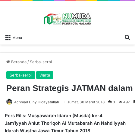
P
Menu
Beranda
/
Serba-serbi
Serba-serbi
Warta
Peran Strategis JATMAN dalam
Achmad Diny Hidayatullah
Jumat, 30 Maret 2018
0
497
Pers Rilis:
Musyawarah Idarah (Musda) ke-4
Jam
’
iyyah Ahlut Thoriqoh Al Mu
’
tabarah An Nahdliyyah
Idarah Wustha
Jawa Timur Tahun 2018