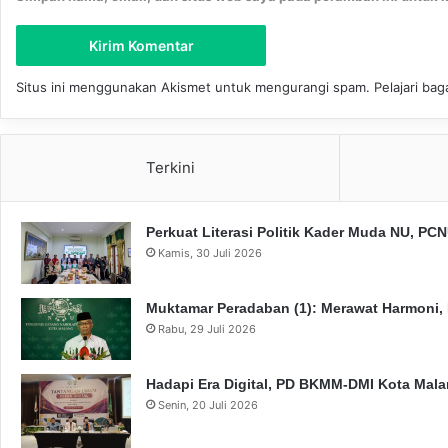
Situs ini menggunakan Akismet untuk mengurangi spam.
Pelajari ba
Terkini
Perkuat Literasi Politik Kader Muda NU, P
Kamis, 30 Juli 2026
Muktamar Peradaban (1): Merawat Harmoni,
Rabu, 29 Juli 2026
Hadapi Era Digital, PD BKMM-DMI Kota Mal
Senin, 20 Juli 2026