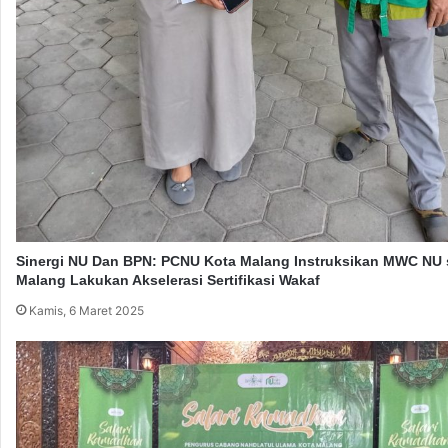
b
l
a
i
c
m
a
p
a
i
n
a
5
d
0
e
0
T
0
e
K
k
a
n
Sinergi NU Dan BPN: PCNU Kota Malang Instruksikan MWC NU 
r
o
Malang Lakukan Akselerasi Sertifikasi Wakaf
t
l
u
Kamis, 6 Maret 2025
o
A
g
r
i
w
T
a
e
h
r
S
a