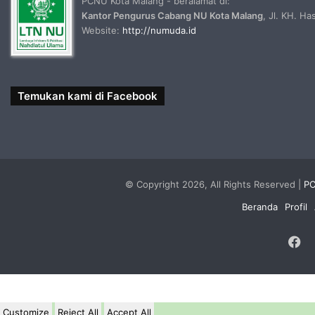
PCNU Kota Malang - beralamat di:
Kantor Pengurus Cabang NU Kota Malang
, Jl. KH. H
Website:
http://numuda.id
Temukan kami di Facebook
© Copyright 2026, All Rights Reserved |
PC
Beranda
Profil
F
Customize
Reject All
Accept All