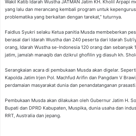
Wakil Katib Idarah Wustha JATMAN Jatim KH. Kholil Arpapi 
yang lalu dan merancang kembali program untuk kepengurus
problematika yang berkaitan dengan tarekat,” tuturnya.
Faidlus Syukri selaku Ketua panitia Musda membeberkan pese
berasal dari Idarah Wustha dan 240 peserta dari Idarah Sub’
orang, Idarah Wustha se-Indonesia 120 orang dan sebanyak 18
jatim, jama’ah manaqib dan dzikrul ghofilin yg diasuh kh. Sh
Serangkaian acara di pembukaan Musda akan digelar. Seperti
Kapolda Jatim Irjen Pol. Machfud Arifin dan Pangdam V Brawi
perdamaian masyarakat dunia dan penandatanganan prasasti
Pembukaan Musda akan dilakukan oleh Gubernur Jatim H. Soe
Bupati dan DPRD Kabupaten, Muspika, dunia usaha dan indus
RRT, Australia dan jepang.