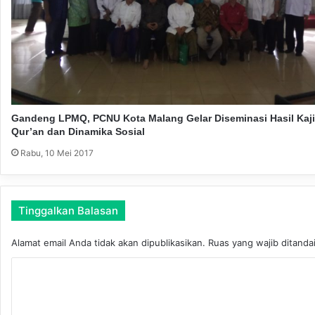
e
a
w
t
a
t
I
b
a
d
Gandeng LPMQ, PCNU Kota Malang Gelar Diseminasi Hasil Kaji
a
Qur’an dan Dinamika Sosial
h
Rabu, 10 Mei 2017
P
u
a
s
Tinggalkan Balasan
a
Alamat email Anda tidak akan dipublikasikan.
Ruas yang wajib ditanda
K
o
m