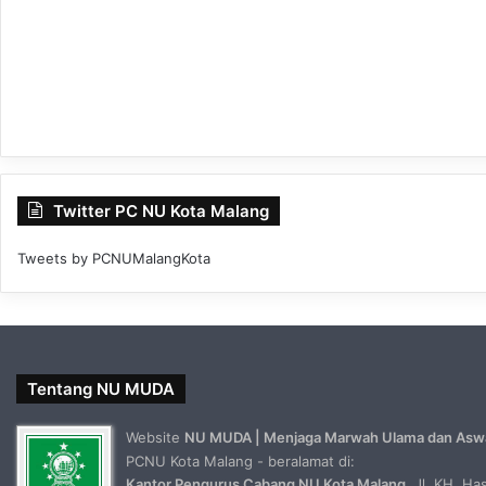
Twitter PC NU Kota Malang
Tweets by PCNUMalangKota
Tentang NU MUDA
Website
NU MUDA | Menjaga Marwah Ulama dan Asw
PCNU Kota Malang - beralamat di:
Kantor Pengurus Cabang NU Kota Malang
, Jl. KH. H