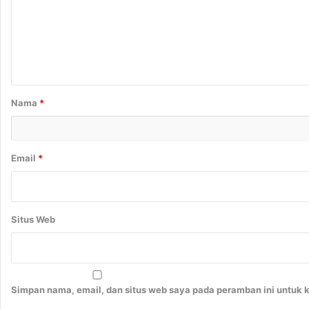
e
n
t
a
r
Nama
*
*
Email
*
Situs Web
Simpan nama, email, dan situs web saya pada peramban ini untuk 