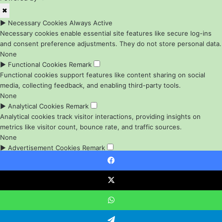
✖
►
Necessary Cookies
Always Active
Necessary cookies enable essential site features like secure log-ins
and consent preference adjustments. They do not store personal data.
None
►
Functional Cookies
Remark
Functional cookies support features like content sharing on social
media, collecting feedback, and enabling third-party tools.
None
►
Analytical Cookies
Remark
Analytical cookies track visitor interactions, providing insights on
metrics like visitor count, bounce rate, and traffic sources.
None
►
Advertisement Cookies
Remark
Advertisement cookies deliver personalized ads based on your
previous visits and analyze the effectiveness of ad campaigns.
Facebook
None
X
Reject All
Save My Preferences
Accept All
Powered by
WhatsApp
Bahasa Indonesia