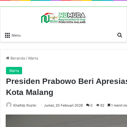
P
Menu
Beranda
/
Warta
Warta
Presiden Prabowo Beri Apresia
Kota Malang
Khafidz Roziki
Jumat, 20 Februari 2026
0
62
1 menit 