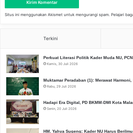
Situs ini menggunakan Akismet untuk mengurangi spam.
Pelajari ba
Terkini
Perkuat Literasi Politik Kader Muda NU, P
Kamis, 30 Juli 2026
Muktamar Peradaban (1): Merawat Harmoni,
Rabu, 29 Juli 2026
Hadapi Era Digital, PD BKMM-DMI Kota Mal
Senin, 20 Juli 2026
HM. Yahya Sugeng: Kader NU Harus Berilmu,