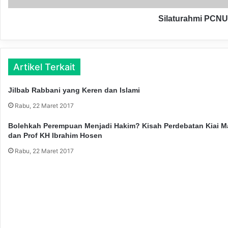
u
h
r
m
Silaturahmi PCNU
a
i
h
P
i
C
m
N
k
Artikel Terkait
U
e
K
D
Jilbab Rabbani yang Keren dan Islami
o
i
t
Rabu, 22 Maret 2017
v
a
i
M
Bolehkah Perempuan Menjadi Hakim? Kisah Perdebatan Kiai Ma
f
a
dan Prof KH Ibrahim Hosen
2
l
K
Rabu, 22 Maret 2017
a
o
n
s
g
t
d
r
e
a
n
d
g