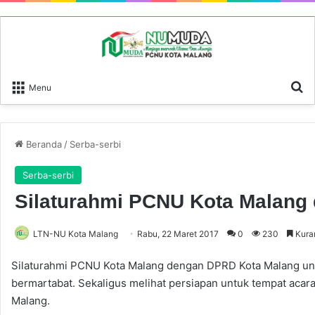
P
Menu
Beranda
/
Serba-serbi
Serba-serbi
Silaturahmi PCNU Kota Malang
LTN-NU Kota Malang
Rabu, 22 Maret 2017
0
230
Kuran
Silaturahmi PCNU Kota Malang dengan DPRD Kota Malang unt
bermartabat. Sekaligus melihat persiapan untuk tempat aca
Malang.