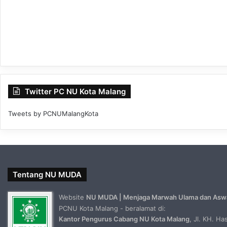
Twitter PC NU Kota Malang
Tweets by PCNUMalangKota
Tentang NU MUDA
Website
NU MUDA | Menjaga Marwah Ulama dan Asw
PCNU Kota Malang - beralamat di:
Kantor Pengurus Cabang NU Kota Malang
, Jl. KH. H