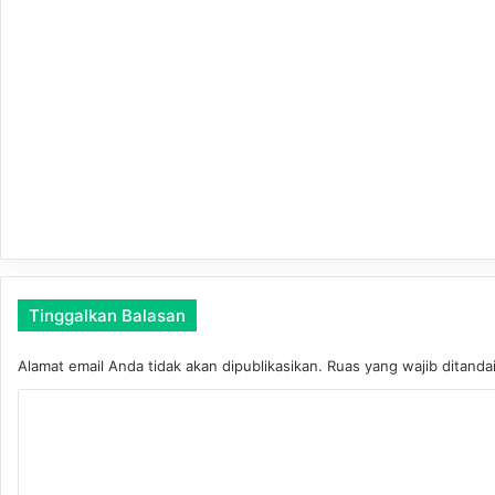
a
n
P
o
l
r
e
s
t
a
M
a
l
a
Tinggalkan Balasan
n
g
Alamat email Anda tidak akan dipublikasikan.
Ruas yang wajib ditanda
K
o
m