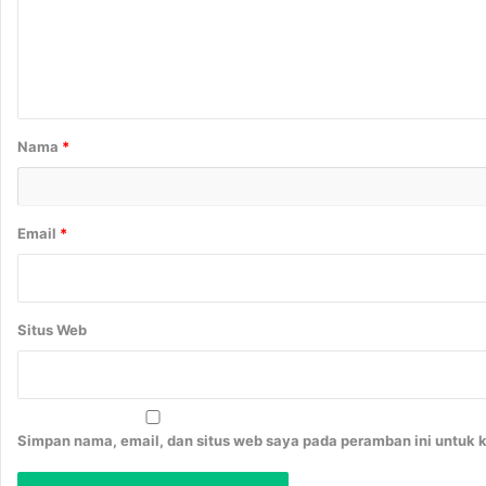
e
n
t
a
r
Nama
*
*
Email
*
Situs Web
Simpan nama, email, dan situs web saya pada peramban ini untuk 