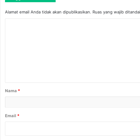
Alamat email Anda tidak akan dipublikasikan.
Ruas yang wajib ditanda
K
o
m
e
n
t
a
r
Nama
*
*
Email
*