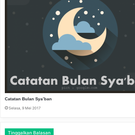
P
K
C
N
U
K
o
t
a
M
a
l
a
n
g
Catatan Bulan Sya’ban
Selasa, 9 Mei 2017
Tinggalkan Balasan