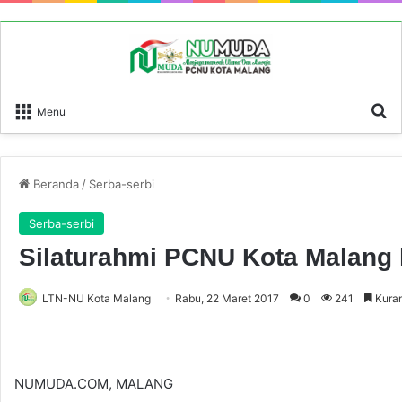
P
Menu
Beranda
/
Serba-serbi
Serba-serbi
Silaturahmi PCNU Kota Malang
LTN-NU Kota Malang
Rabu, 22 Maret 2017
0
241
Kuran
NUMUDA.COM, MALANG