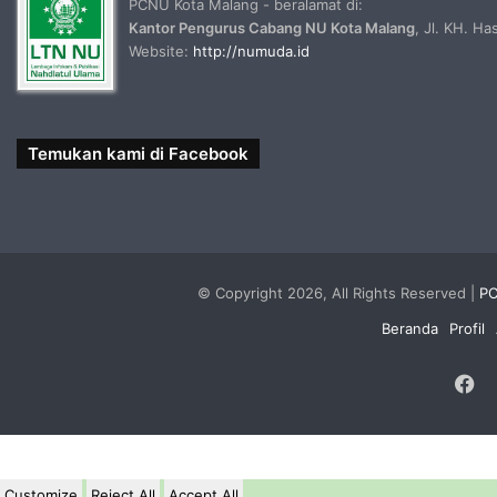
PCNU Kota Malang - beralamat di:
Kantor Pengurus Cabang NU Kota Malang
, Jl. KH. H
Website:
http://numuda.id
Temukan kami di Facebook
© Copyright 2026, All Rights Reserved |
PC
Beranda
Profil
F
Customize
Reject All
Accept All