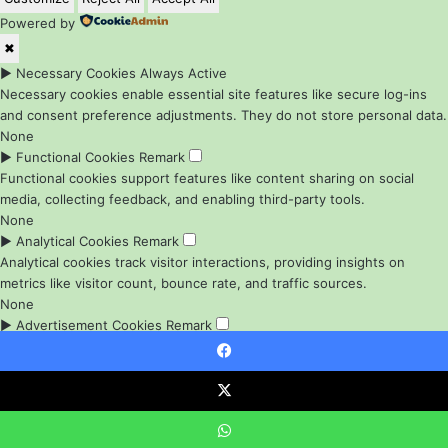
Powered by
✖
►
Necessary Cookies
Always Active
Necessary cookies enable essential site features like secure log-ins
and consent preference adjustments. They do not store personal data.
None
►
Functional Cookies
Remark
Functional cookies support features like content sharing on social
media, collecting feedback, and enabling third-party tools.
None
►
Analytical Cookies
Remark
Analytical cookies track visitor interactions, providing insights on
metrics like visitor count, bounce rate, and traffic sources.
None
►
Advertisement Cookies
Remark
Advertisement cookies deliver personalized ads based on your
previous visits and analyze the effectiveness of ad campaigns.
Facebook
None
X
Reject All
Save My Preferences
Accept All
Powered by