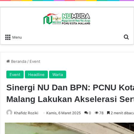
P
Menu
Beranda
/
Event
Event
Headline
Warta
Sinergi NU Dan BPN: PCNU Kot
Malang Lakukan Akselerasi Sert
Khafidz Roziki
Kamis, 6 Maret 2025
0
78
2 menit dibac