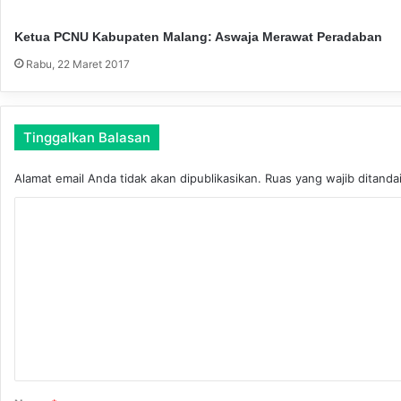
n
Ketua PCNU Kabupaten Malang: Aswaja Merawat Peradaban
Rabu, 22 Maret 2017
Tinggalkan Balasan
Alamat email Anda tidak akan dipublikasikan.
Ruas yang wajib ditanda
K
o
m
e
n
t
a
r