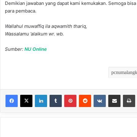
Demikian jawaban yang dapat kami kemukakan. Semoga bisa di
para pembaca.
Wallahul muwaffiq ila aqwamith thariq,
Wassalamu ’alaikum wr. wb.
Sumber:
NU Online
LinkedIn
Tumblr
Pinterest
Reddit
VKontakte
Bagikan melalui Email
Mencet