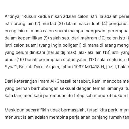
Artinya, “Rukun kedua nikah adalah calon istri. Ia adalah per
istri orang lain (2) murtad (3) dalam masa iddah (4) penganut
orang lain di mana calon suami mampu mengawini perempuan 
dalam kepemilikan (9) salah satu dari mahram (10) calon istri
istri calon suami (yang ingin poligami) di mana dilarang men
yang belum dinikahi (harus dijimak) laki-laki lain (13) istri 
umur (16) bocah perempuan status yatim (17) salah satu istr
Syafi‘i
, Beirut, Darul Arqam, tahun 1997 M/1418 H, juz II, hala
Dari keterangan Imam Al-Ghazali tersebut, kami mencoba me
yang pernah berhubungan seksual dengan teman lamanya itu
kata lain, menikahi perempuan itu tetap sah menurut hukum I
Meskipun secara fikih tidak bermasalah, tetapi kita perlu men
menurut Islam adalah membina perjalanan panjang rumah tan