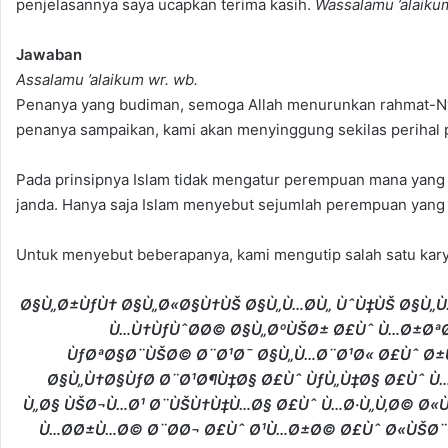
penjelasannya saya ucapkan terima kasih.
Wassalamu ’alaiku
Jawaban
Assalamu ’alaikum wr. wb.
Penanya yang budiman, semoga Allah menurunkan rahmat-Ny
penanya sampaikan, kami akan menyinggung sekilas perihal 
Pada prinsipnya Islam tidak mengatur perempuan mana yang ha
janda. Hanya saja Islam menyebut sejumlah perempuan yang 
Untuk menyebut beberapanya, kami mengutip salah satu karya
Ø§Ù„Ø±ÙƒÙ† Ø§Ù„Ø«Ø§Ù†ÙŠ Ø§Ù„Ù…Ø­Ù„ ÙˆÙ‡ÙŠ Ø§Ù
Ù…Ù†ÙƒÙˆØ­Ø© Ø§Ù„ØºÙŠØ± Ø£Ùˆ Ù…Ø±Øª
ÙƒØªØ§Ø¨ÙŠØ© Ø¨Ø¹Ø¯ Ø§Ù„Ù…Ø¨Ø¹Ø« Ø£Ùˆ Ø±Ù
Ø§Ù„Ù†Ø§ÙƒØ­ Ø¨Ø¹Ø¶Ù‡Ø§ Ø£Ùˆ ÙƒÙ„Ù‡Ø§ Ø£Ùˆ Ù
Ù„Ø§ ÙŠØ¬Ù…Ø¹ Ø¨ÙŠÙ†Ù‡Ù…Ø§ Ø£Ùˆ Ù…Ø·Ù„Ù‚Ø© Ø«
Ù…Ø­Ø±Ù…Ø© Ø¨Ø­Ø¬ Ø£Ùˆ Ø¹Ù…Ø±Ø© Ø£Ùˆ Ø«ÙŠØ