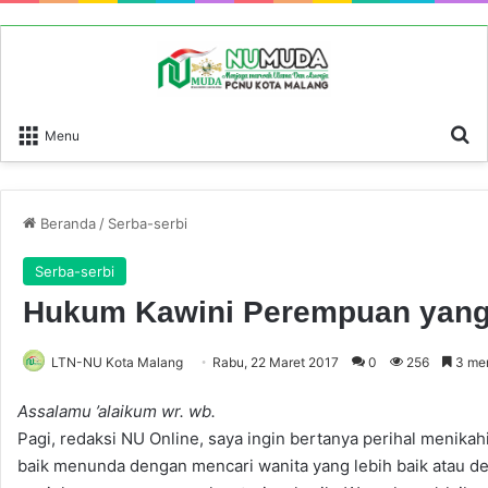
P
Menu
Beranda
/
Serba-serbi
Serba-serbi
Hukum Kawini Perempuan yang
LTN-NU Kota Malang
Rabu, 22 Maret 2017
0
256
3 men
Assalamu ’alaikum wr. wb.
Pagi, redaksi NU Online, saya ingin bertanya perihal menik
baik menunda dengan mencari wanita yang lebih baik atau d