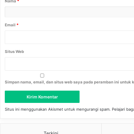
Nama
*
*
Email
*
Situs Web
Simpan nama, email, dan situs web saya pada peramban ini untuk 
Situs ini menggunakan Akismet untuk mengurangi spam.
Pelajari ba
Terkini