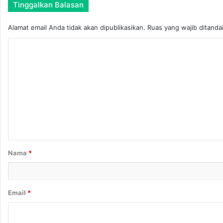
B
Tinggalkan Balasan
a
d
Alamat email Anda tidak akan dipublikasikan.
Ruas yang wajib ditanda
a
n
K
d
o
i
L
m
u
e
a
n
r
N
t
i
a
k
a
r
Nama
*
h
*
Email
*