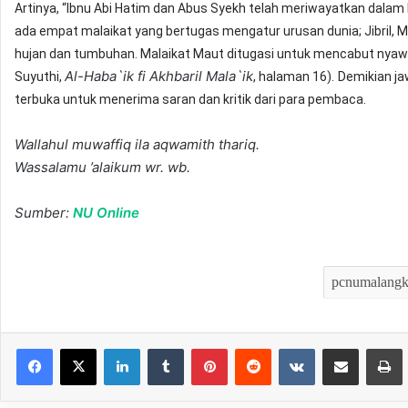
Artinya, “Ibnu Abi Hatim dan Abus Syekh telah meriwayatkan dalam
ada empat malaikat yang bertugas mengatur urusan dunia; Jibril, Mikai
hujan dan tumbuhan. Malaikat Maut ditugasi untuk mencabut nyawa. 
Al-Haba`ik fi Akhbaril Mala`ik
Suyuthi,
, halaman 16).
Demikian ja
terbuka untuk menerima saran dan kritik dari para pembaca.
Wallahul muwaffiq ila aqwamith thariq.
Wassalamu ’alaikum wr. wb.
Sumber:
NU Online
LinkedIn
Tumblr
Pinterest
Reddit
VKontakte
Bagikan melalui Email
Mencet