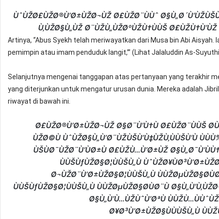
ÙˆÙŽØ£ÙŽØ®Ù’Ø±ÙŽØ¬ÙŽ Ø£ÙŽØ¨ÙÙˆ Ø§Ù„Ø´Ù‘ÙŽÙŠÙ’
Ù‚ÙŽØ§Ù„ÙŽ Ø¨ÙŽÙ„ÙŽØºÙŽÙ†ÙÙŠ Ø£ÙŽÙ†Ù‘ÙŽ Ø
Artinya, “Abus Syekh telah meriwayatkan dari Musa bin Abi Aisyah. 
pemimpin atau imam penduduk langit,’” (Lihat Jalaluddin As-Suyuth
Selanjutnya mengenai tanggapan atas pertanyaan yang terakhir m
yang diterjunkan untuk mengatur urusan dunia. Mereka adalah Jibri
riwayat di bawah ini.
Ø£ÙŽØ®Ù’Ø±ÙŽØ¬ÙŽ Ø§Ø¨Ù’Ù†Ù Ø£ÙŽØ¨ÙÙŠ Ø­ÙŽ
ÙŽØ©Ù ÙˆÙŽØ§Ù„Ù’Ø¨ÙŽÙŠÙ’Ù‡ÙŽÙ‚ÙÙŠÙ‘Ù ÙÙÙ
ÙŠÙØ¯ÙŽØ¨Ù‘ÙØ±Ù Ø£ÙŽÙ…Ù’Ø±ÙŽ Ø§Ù„Ø¯Ù‘Ù
ÙÙŠÙƒÙŽØ§Ø¦ÙÙŠÙ„Ù ÙˆÙŽØ¥ÙØ³Ù’Ø±ÙŽ
Ø¬ÙŽØ¨Ù’Ø±ÙŽØ§Ø¦ÙÙŠÙ„Ù ÙÙŽØµÙŽØ§Ø­ÙØ
ÙÙŠÙƒÙŽØ§Ø¦ÙÙŠÙ„Ù ÙÙŽØµÙŽØ§Ø­ÙØ¨Ù Ø§Ù„Ù’Ù‚
Ø§Ù„Ù’Ù…ÙŽÙˆÙ’ØªÙ ÙÙŽÙ…ÙÙˆÙŽ
Ø¥Ø³Ù’Ø±ÙŽØ§ÙÙÙŠÙ„Ù ÙÙ