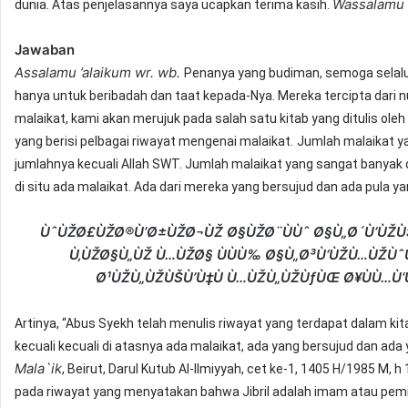
Wassalamu ’
dunia. Atas penjelasannya saya ucapkan terima kasih.
Jawaban
Assalamu ’alaikum wr. wb.
Penanya yang budiman, semoga selalu 
hanya untuk beribadah dan taat kepada-Nya. Mereka tercipta dari n
malaikat, kami akan merujuk pada salah satu kitab yang ditulis oleh
yang berisi pelbagai riwayat mengenai malaikat.
Jumlah malaikat ya
jumlahnya kecuali Allah SWT. Jumlah malaikat yang sangat banyak 
di situ ada malaikat. Ada dari mereka yang bersujud dan ada pula ya
ÙˆÙŽØ£ÙŽØ®Ù’Ø±ÙŽØ¬ÙŽ Ø§ÙŽØ¨ÙÙˆ Ø§Ù„Ø´Ù‘ÙŽÙŠÙ’Ø
Ù‚ÙŽØ§Ù„ÙŽ Ù…ÙŽØ§ ÙÙÙ‰ Ø§Ù„Ø³Ù‘ÙŽÙ…ÙŽÙˆ
Ø¹ÙŽÙ„ÙŽÙŠÙ’Ù‡Ù Ù…ÙŽÙ„ÙŽÙƒÙŒ Ø¥ÙÙ…Ù
Artinya, “Abus Syekh telah menulis riwayat yang terdapat dalam ki
kecuali kecuali di atasnya ada malaikat, ada yang bersujud dan ada y
Mala`ik
, Beirut, Darul Kutub Al-Ilmiyyah, cet ke-1, 1405 H/1985 M, h 
pada riwayat yang menyatakan bahwa Jibril adalah imam atau pemim