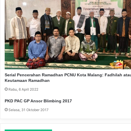
u
u
a
k
n
S
y
h
a
a
n
l
g
a
P
t
e
S
r
u
n
n
a
a
Serial Pencerahan Ramadhan PCNU Kota Malang: Fadhilah ata
h
h
Keutamaan Ramadhan
H
u
Rabu, 6 April 2022
b
PKD PAC GP Ansor Blimbing 2017
u
n
Selasa, 31 Oktober 2017
g
a
n