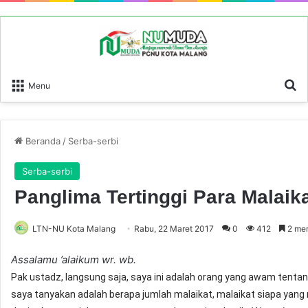
P
Menu
Beranda
/
Serba-serbi
Serba-serbi
Panglima Tertinggi Para Malaik
LTN-NU Kota Malang
Rabu, 22 Maret 2017
0
412
2 men
Assalamu ’alaikum wr. wb.
Pak ustadz, langsung saja, saya ini adalah orang yang awam tenta
saya tanyakan adalah berapa jumlah malaikat, malaikat siapa yang