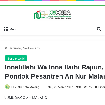
P
Menu
Beranda
/
Serba-serbi
Serba-serbi
Innalillahi Wa Inna Ilaihi Raji
Pondok Pesantren An Nur Mala
LTN-NU Kota Malang
Rabu, 22 Maret 2017
0
527
1 me
NUMUDA.COM – MALANG