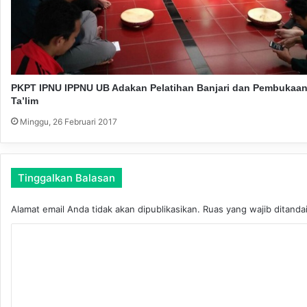
i
S
a
o
c
i
o
p
PKPT IPNU IPPNU UB Adakan Pelatihan Banjari dan Pembukaan
r
Ta’lim
e
Minggu, 26 Februari 2017
n
e
u
r
Tinggalkan Balasan
Alamat email Anda tidak akan dipublikasikan.
Ruas yang wajib ditanda
K
o
m
e