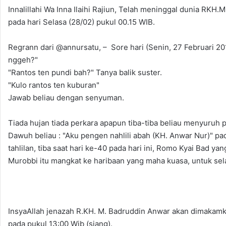
Innalillahi Wa Inna Ilaihi Rajiun, Telah meninggal dunia R
pada hari Selasa (28/02) pukul 00.15 WIB.
Regrann dari @annursatu, – Sore hari (Senin, 27 Februari 2
nggeh?"
"Rantos ten pundi bah?" Tanya balik suster.
"Kulo rantos ten kuburan"
Jawab beliau dengan senyuman.
Tiada hujan tiada perkara apapun tiba-tiba beliau menyuruh p
Dawuh beliau : "Aku pengen nahlili abah (KH. Anwar Nur)" pa
tahlilan, tiba saat hari ke-40 pada hari ini, Romo Kyai Bad y
Murobbi itu mangkat ke haribaan yang maha kuasa, untuk se
InsyaAllah jenazah R.KH. M. Badruddin Anwar akan dimakamkan
pada pukul 13:00 Wib (siang).