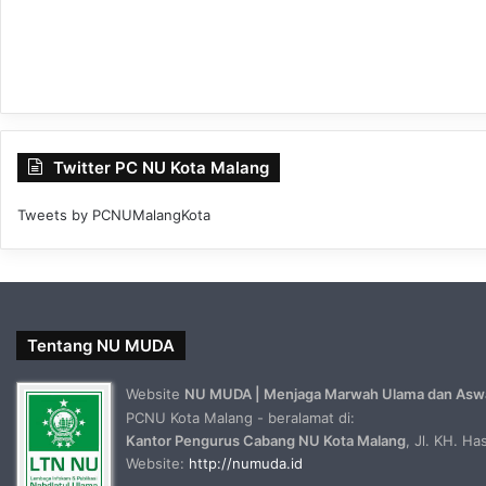
Twitter PC NU Kota Malang
Tweets by PCNUMalangKota
Tentang NU MUDA
Website
NU MUDA | Menjaga Marwah Ulama dan Asw
PCNU Kota Malang - beralamat di:
Kantor Pengurus Cabang NU Kota Malang
, Jl. KH. H
Website:
http://numuda.id