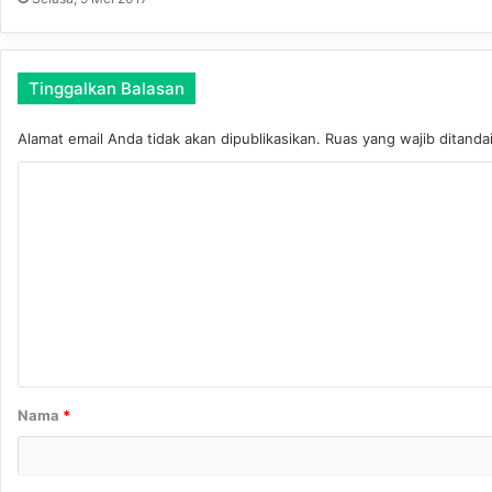
t
r
e
n
Tinggalkan Balasan
A
n
Alamat email Anda tidak akan dipublikasikan.
Ruas yang wajib ditanda
N
u
K
r
o
M
m
a
l
e
a
n
n
g
t
B
a
u
l
r
Nama
*
u
*
l
a