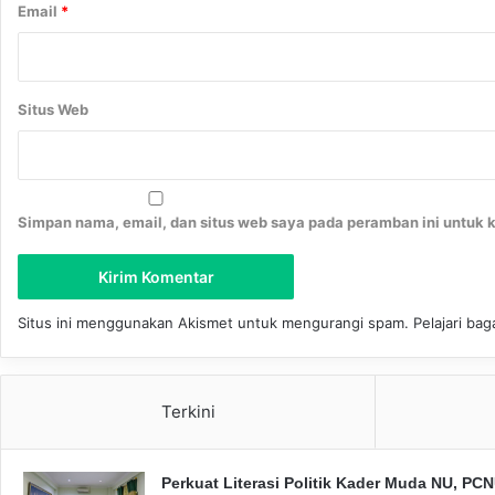
w
Email
*
a
n
g
w
Situs Web
a
f
a
t
Simpan nama, email, dan situs web saya pada peramban ini untuk 
Situs ini menggunakan Akismet untuk mengurangi spam.
Pelajari ba
Terkini
Perkuat Literasi Politik Kader Muda NU, P