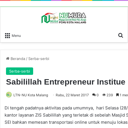
P
Menu
Beranda
/
Serba-serbi
Serba-serbi
Sabilillah Entrepreneur Instit
LTN-NU Kota Malang
Rabu, 22 Maret 2017
0
239
1 me
Di tengah padatnya aktivitas pada umumnya, hari Selasa (
kantor layanan ZIS Sabilillah yang terletak di sebelah Masji
SEI bahkan memesan transportasi online untuk menuju lokasi