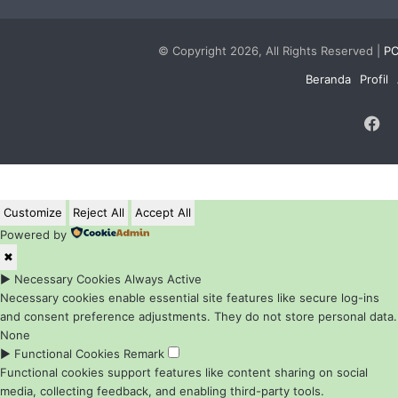
© Copyright 2026, All Rights Reserved |
PC
Beranda
Profil
F
Customize
Reject All
Accept All
Powered by
✖
►
Necessary Cookies
Always Active
Necessary cookies enable essential site features like secure log-ins
and consent preference adjustments. They do not store personal data.
None
►
Functional Cookies
Remark
Functional cookies support features like content sharing on social
media, collecting feedback, and enabling third-party tools.