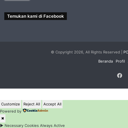
Temukan kami di Facebook
© Copyright 2026, All Rights Reserved |
PC
Beranda
Profil
F
Customize
Reject All
Accept All
Powered by
✖
►
Necessary Cookies
Always Active