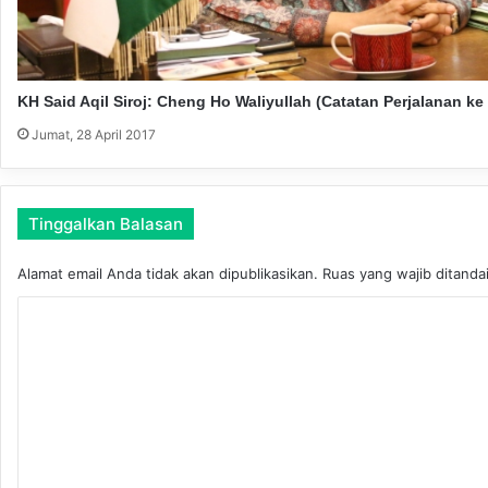
a
&
A
g
a
KH Said Aqil Siroj: Cheng Ho Waliyullah (Catatan Perjalanan ke
m
Jumat, 28 April 2017
a
U
n
t
Tinggalkan Balasan
u
k
Alamat email Anda tidak akan dipublikasikan.
Ruas yang wajib ditanda
C
i
K
n
o
t
a
m
T
e
a
n
n
a
t
h