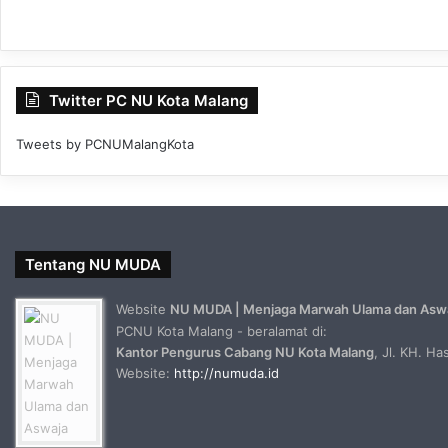
Twitter PC NU Kota Malang
Tweets by PCNUMalangKota
Tentang NU MUDA
Website
NU MUDA | Menjaga Marwah Ulama dan Asw
PCNU Kota Malang - beralamat di:
Kantor Pengurus Cabang NU Kota Malang
, Jl. KH. H
Website:
http://numuda.id