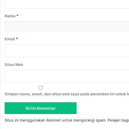
A
a
i
r
Nama
*
r
*
Email
*
Situs Web
Simpan nama, email, dan situs web saya pada peramban ini untuk 
Situs ini menggunakan Akismet untuk mengurangi spam.
Pelajari ba