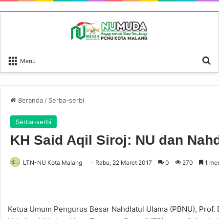
P
Menu
Beranda
/
Serba-serbi
Serba-serbi
KH Said Aqil Siroj: NU dan Nah
LTN-NU Kota Malang
Rabu, 22 Maret 2017
0
270
1 me
Ketua Umum Pengurus Besar Nahdlatul Ulama (PBNU), Prof. Dr