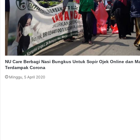
r
u
a
n
A
k
a
d
e
NU Care Berbagi Nasi Bungkus Untuk Sopir Ojek Online dan M
m
Terdampak Corona
i
Minggu, 5 April 2020
s
i
U
n
t
u
k
I
s
l