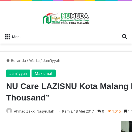
P
Menu
Beranda
/
Warta
/
Jam'iyyah
Jam'iyyah
Maklumat
NU Care LAZISNU Kota Malang 
Thousand”
Ahmad Zakki Nasyrullah
Kamis, 18 Mei 2017
0
1,015
1 