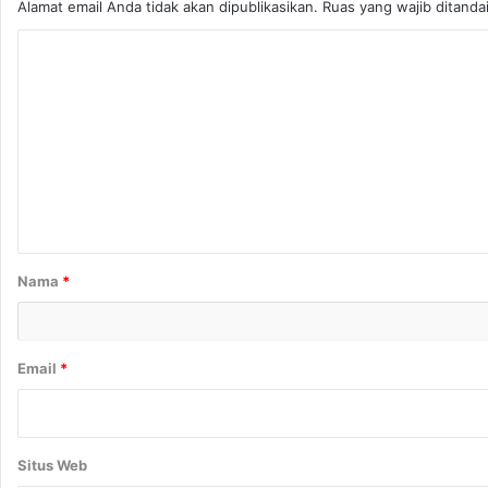
Alamat email Anda tidak akan dipublikasikan.
Ruas yang wajib ditanda
K
o
m
e
n
t
a
r
Nama
*
*
Email
*
Situs Web