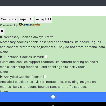
Customize
Reject All
Accept All
Powered by
✖
►
Necessary Cookies
Always Active
Necessary cookies enable essential site features like secure log-ins
and consent preference adjustments. They do not store personal data.
None
►
Functional Cookies
Remark
Functional cookies support features like content sharing on social
media, collecting feedback, and enabling third-party tools.
None
►
Analytical Cookies
Remark
Analytical cookies track visitor interactions, providing insights on
metrics like visitor count, bounce rate, and traffic sources.
None
►
Advertisement Cookies
Remark
Advertisement cookies deliver personalized ads based on your
Facebook