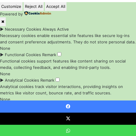
Customize
Reject All
Accept All
Powered by
✖
►
Necessary Cookies
Always Active
Necessary cookies enable essential site features like secure log-ins
and consent preference adjustments. They do not store personal data.
None
►
Functional Cookies
Remark
Functional cookies support features like content sharing on social
media, collecting feedback, and enabling third-party tools.
None
►
Analytical Cookies
Remark
Analytical cookies track visitor interactions, providing insights on
metrics like visitor count, bounce rate, and traffic sources.
None
►
Advertisement Cookies
Remark
Advertisement cookies deliver personalized ads based on your
Facebook
previous visits and analyze the effectiveness of ad campaigns.
X
None
Reject All
Save My Preferences
Accept All