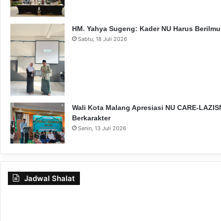
e
s
a
HM. Yahya Sugeng: Kader NU Harus Berilmu,
r
Sabtu, 18 Juli 2026
Wali Kota Malang Apresiasi NU CARE-LAZISN
Berkarakter
Senin, 13 Juli 2026
Jadwal Shalat