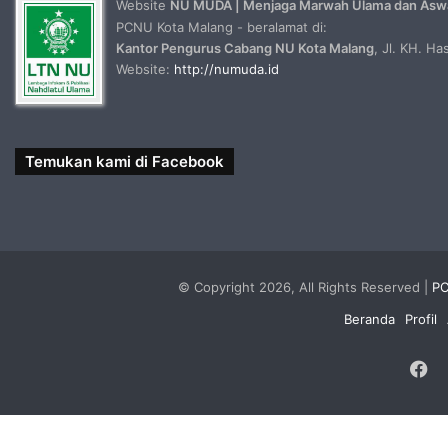
Website
NU MUDA | Menjaga Marwah Ulama dan Asw
PCNU Kota Malang - beralamat di:
Kantor Pengurus Cabang NU Kota Malang
, Jl. KH. H
Website:
http://numuda.id
Temukan kami di Facebook
© Copyright 2026, All Rights Reserved |
PC
Beranda
Profil
F