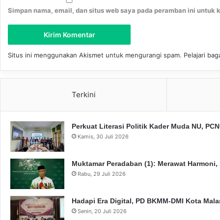
u
P
Simpan nama, email, dan situs web saya pada peramban ini untuk 
l
N
l
U
a
K
h
E
Situs ini menggunakan Akismet untuk mengurangi spam.
Pelajari ba
S
-
A
6
W
2
D
Terkini
a
n
P
Perkuat Literasi Politik Kader Muda NU, P
a
Kamis, 30 Juli 2026
r
a
U
Muktamar Peradaban (1): Merawat Harmoni,
l
Rabu, 29 Juli 2026
a
m
Hadapi Era Digital, PD BKMM-DMI Kota Mal
a
B
Senin, 20 Juli 2026