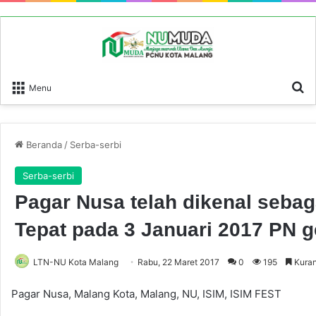
P
Menu
Beranda
/
Serba-serbi
Serba-serbi
Pagar Nusa telah dikenal sebaga
Tepat pada 3 Januari 2017 PN g
LTN-NU Kota Malang
Rabu, 22 Maret 2017
0
195
Kuran
Pagar Nusa, Malang Kota, Malang, NU, ISIM, ISIM FEST