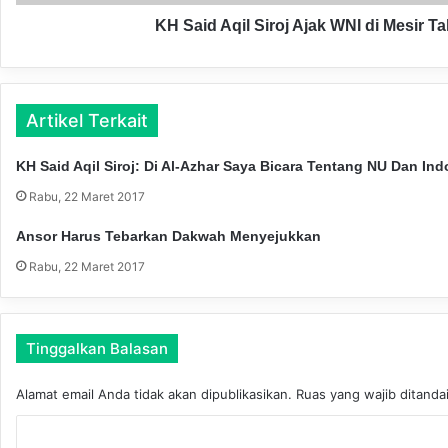
i
I
l
KH Said Aqil Siroj Ajak WNI di Mesir 
s
S
l
i
a
r
m
o
M
Artikel Terkait
j
a
A
l
KH Said Aqil Siroj: Di Al-Azhar Saya Bicara Tentang NU Dan In
j
a
a
Rabu, 22 Maret 2017
n
k
g
W
Ansor Harus Tebarkan Dakwah Menyejukkan
G
N
e
Rabu, 22 Maret 2017
I
l
d
a
i
r
M
Tinggalkan Balasan
A
e
k
s
s
Alamat email Anda tidak akan dipublikasikan.
Ruas yang wajib ditanda
i
i
r
K
S
T