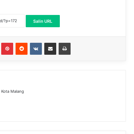
Salin URL
lr
Pinterest
Reddit
VKontakte
Bagikan melalui Email
Mencetak
 Kota Malang