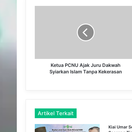
K
e
t
u
a
P
C
N
U
A
Ketua PCNU Ajak Juru Dakwah
j
Syiarkan Islam Tanpa Kekerasan
a
k
J
u
r
u
Artikel Terkait
D
a
k
Kiai Umar S