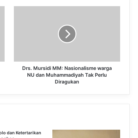
D
r
s
.
M
u
r
s
i
d
Drs. Mursidi MM: Nasionalisme warga
i
NU dan Muhammadiyah Tak Perlu
M
Diragukan
M
:
N
a
s
i
o
n
olo dan Ketertarikan