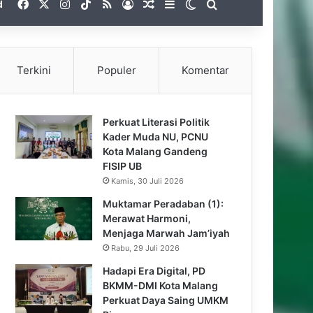
Facebook
X
Instagram
TikTok
RSS
Gabung
Artikel Acak
Sidebar
Switch skin
Pencarian untuk
d
Terkini
Populer
Komentar
Perkuat Literasi Politik
Kader Muda NU, PCNU
Kota Malang Gandeng
FISIP UB
Kamis, 30 Juli 2026
Muktamar Peradaban (1):
Merawat Harmoni,
Menjaga Marwah Jam’iyah
Rabu, 29 Juli 2026
Hadapi Era Digital, PD
BKMM-DMI Kota Malang
Perkuat Daya Saing UMKM