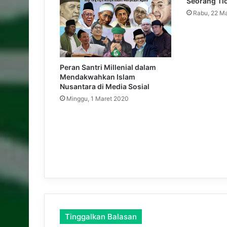
Seorang Ti
w
a
Rabu, 22 M
h
S
y
i
a
Peran Santri Millenial dalam
r
Mendakwahkan Islam
Nusantara di Media Sosial
k
a
Minggu, 1 Maret 2020
n
I
s
l
a
m
T
a
n
p
a
Tinggalkan Balasan
K