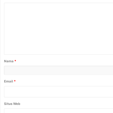
K
o
m
e
n
t
a
r
Nama
*
*
Email
*
Situs Web