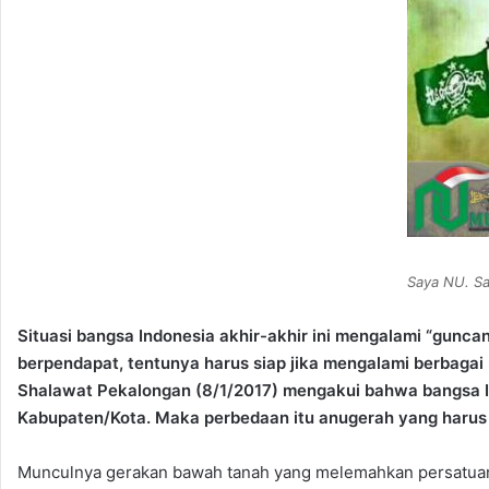
Saya NU. Sa
Situasi bangsa Indonesia akhir-akhir ini mengalami “gunc
berpendapat, tentunya harus siap jika mengalami berbaga
Shalawat Pekalongan (8/1/2017) mengakui bahwa bangsa Ind
Kabupaten/Kota. Maka perbedaan itu anugerah yang harus 
Munculnya gerakan bawah tanah yang melemahkan persatuan d