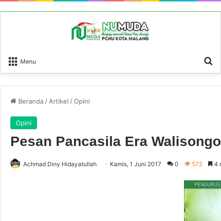
P
Menu
Beranda
/
Artikel
/
Opini
Opini
Pesan Pancasila Era Walisongo
Achmad Diny Hidayatullah
Kamis, 1 Juni 2017
0
572
4 