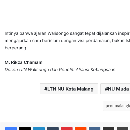
Intinya bahwa ajaran Walisongo sangat tepat dijalankan inspi
mengajarkan cara berislam dengan visi perdamaian, bukan I
berperang.
M. Rikza Chamami
Dosen UIN Walisongo dan Peneliti Aliansi Kebangsaan
LTN NU Kota Malang
NU Muda
LinkedIn
Tumblr
Pinterest
Reddit
VKontakte
Bagikan melalui Email
Mencet