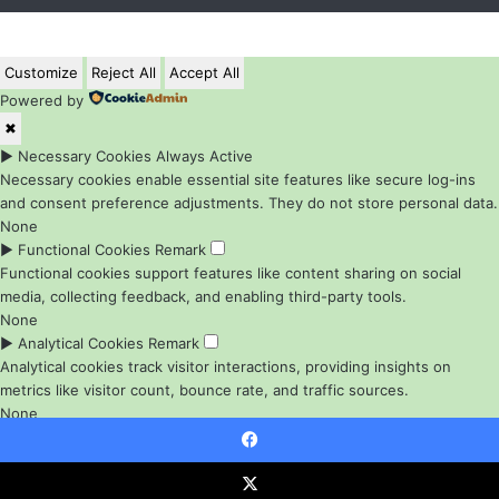
Customize
Reject All
Accept All
Powered by
✖
►
Necessary Cookies
Always Active
Necessary cookies enable essential site features like secure log-ins
and consent preference adjustments. They do not store personal data.
None
►
Functional Cookies
Remark
Functional cookies support features like content sharing on social
media, collecting feedback, and enabling third-party tools.
None
►
Analytical Cookies
Remark
Analytical cookies track visitor interactions, providing insights on
metrics like visitor count, bounce rate, and traffic sources.
None
►
Advertisement Cookies
Remark
Advertisement cookies deliver personalized ads based on your
Facebook
previous visits and analyze the effectiveness of ad campaigns.