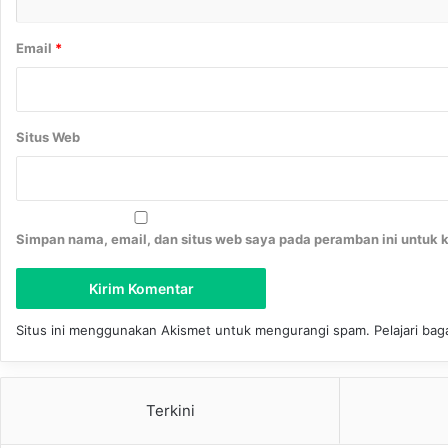
n
P
Email
*
r
o
f
K
Situs Web
H
I
b
r
a
Simpan nama, email, dan situs web saya pada peramban ini untuk 
h
i
m
H
o
Situs ini menggunakan Akismet untuk mengurangi spam.
Pelajari ba
s
e
n
Terkini