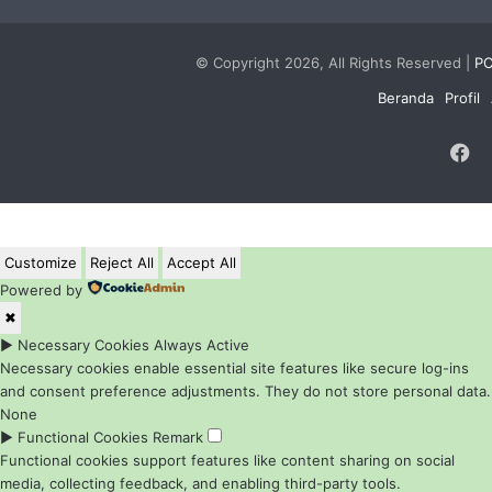
© Copyright 2026, All Rights Reserved |
PC
Beranda
Profil
F
Customize
Reject All
Accept All
Powered by
✖
►
Necessary Cookies
Always Active
Necessary cookies enable essential site features like secure log-ins
and consent preference adjustments. They do not store personal data.
None
►
Functional Cookies
Remark
Functional cookies support features like content sharing on social
media, collecting feedback, and enabling third-party tools.