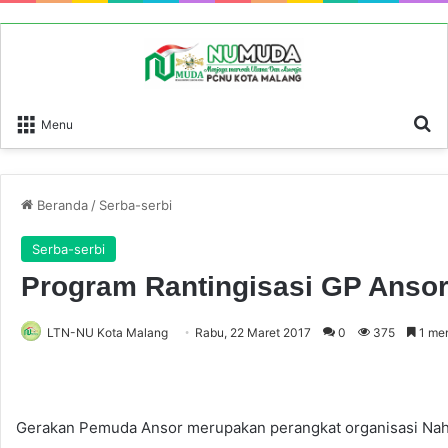
P
Menu
Beranda
/
Serba-serbi
Serba-serbi
Program Rantingisasi GP Ansor
LTN-NU Kota Malang
Rabu, 22 Maret 2017
0
375
1 me
Gerakan Pemuda Ansor merupakan perangkat organisasi Na