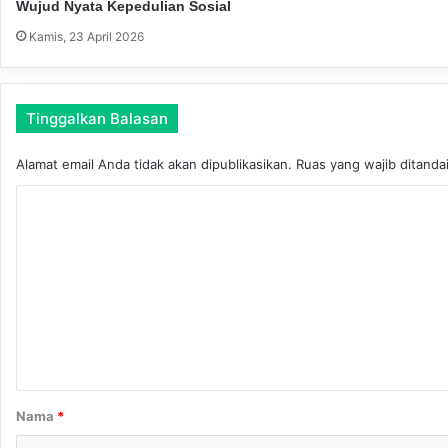
d
Wujud Nyata Kepedulian Sosial
e
Kamis, 23 April 2026
b
a
t
a
Tinggalkan Balasan
n
K
Alamat email Anda tidak akan dipublikasikan.
Ruas yang wajib ditanda
i
a
K
i
o
M
a
m
h
e
r
u
n
s
t
A
l
a
i
r
Nama
*
d
*
a