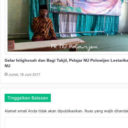
a
h
e
l
i
x
d
a
l
a
Gelar Istighosah dan Bagi Takjil, Pelajar NU Polowijen Lestarik
m
NU
T
Jumat, 16 Juni 2017
u
r
b
a
Tinggalkan Balasan
P
W
Alamat email Anda tidak akan dipublikasikan.
Ruas yang wajib ditanda
N
U
K
J