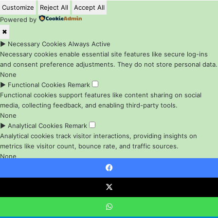
Customize
Reject All
Accept All
Powered by
✖
►
Necessary Cookies
Always Active
Necessary cookies enable essential site features like secure log-ins
and consent preference adjustments. They do not store personal data.
None
►
Functional Cookies
Remark
Functional cookies support features like content sharing on social
media, collecting feedback, and enabling third-party tools.
None
►
Analytical Cookies
Remark
Analytical cookies track visitor interactions, providing insights on
metrics like visitor count, bounce rate, and traffic sources.
None
►
Advertisement Cookies
Remark
Advertisement cookies deliver personalized ads based on your
Facebook
previous visits and analyze the effectiveness of ad campaigns.
X
None
Reject All
Save My Preferences
Accept All
WhatsApp