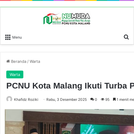
P
Menu
Beranda
/
Warta
Warta
PCNU Kota Malang Ikuti Turba
Khafidz Roziki
Rabu, 3 Desember 2025
0
95
1 menit m