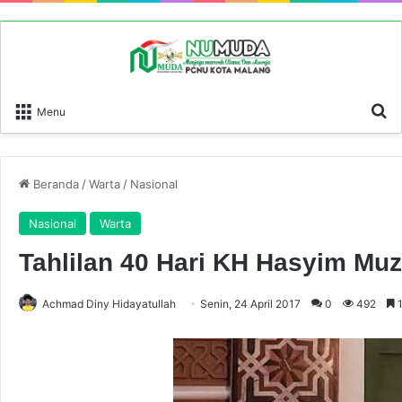
P
Menu
Beranda
/
Warta
/
Nasional
Nasional
Warta
Tahlilan 40 Hari KH Hasyim Muz
Achmad Diny Hidayatullah
Senin, 24 April 2017
0
492
1