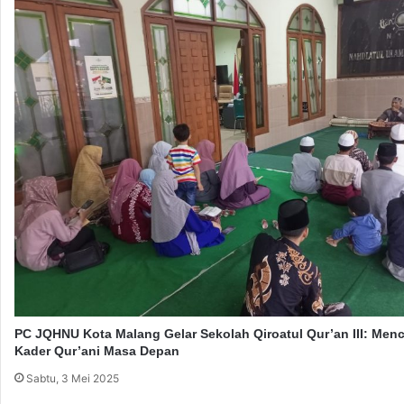
B
a
h
a
g
i
a
PC JQHNU Kota Malang Gelar Sekolah Qiroatul Qur’an III: Men
Kader Qur’ani Masa Depan
Sabtu, 3 Mei 2025