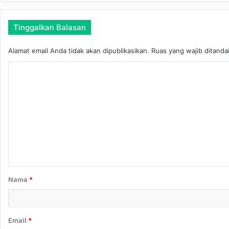
Tinggalkan Balasan
Alamat email Anda tidak akan dipublikasikan.
Ruas yang wajib ditanda
K
o
m
e
n
t
a
r
Nama
*
*
Email
*