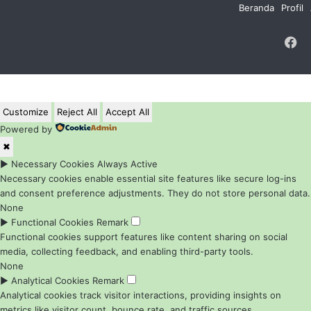
Beranda
Profil
F
Customize
Reject All
Accept All
Powered by
✖
►
Necessary Cookies
Always Active
Necessary cookies enable essential site features like secure log-ins
and consent preference adjustments. They do not store personal data.
None
►
Functional Cookies
Remark
Functional cookies support features like content sharing on social
media, collecting feedback, and enabling third-party tools.
None
►
Analytical Cookies
Remark
Analytical cookies track visitor interactions, providing insights on
metrics like visitor count, bounce rate, and traffic sources.