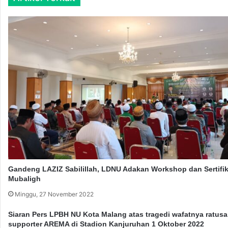
i
n
n
g
e
u
r
r
g
u
i
s
K
a
e
n
l
N
u
U
a
C
r
a
g
r
a
e
u
L
n
A
Gandeng LAZIZ Sabilillah, LDNU Adakan Workshop dan Sertifik
t
Z
Mubaligh
u
I
Minggu, 27 November 2022
k
S
P
N
Siaran Pers LPBH NU Kota Malang atas tragedi wafatnya ratus
e
U
supporter AREMA di Stadion Kanjuruhan 1 Oktober 2022
r