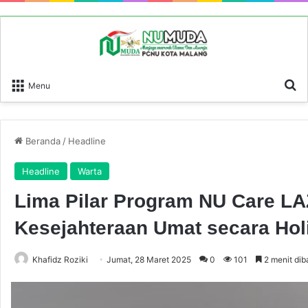
P
Menu
Beranda
/
Headline
Headline
Warta
Lima Pilar Program NU Care L
Kesejahteraan Umat secara Holi
Khafidz Roziki
Jumat, 28 Maret 2025
0
101
2 menit dib